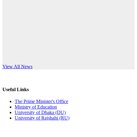
Published: 12:24pm, 8th Jun, 2026
anniversary
দরপত্র বিজ্ঞপ্তি (ছাত্রী হলের বৈদ্যুতিক সরঞ্জামাদি)
Read More
Published: 04:24pm, 21st May, 2026
প্রচারিত অসত্য ও বিভ্রান্তিকার সংবাদের প্রতিবাদ
Published: 10:58pm, 19th May, 2026
অফিস বিজ্ঞপ্তি (অস্থায়ী ছাত্রী হল)
s World Teachers’ Day
View All News
Published: 03:48pm, 19th May, 2026
অফিস বিজ্ঞপ্তি ছুটি
Useful Links
Published: 03:46pm, 19th May, 2026
The Prime Minister's Office
Ministry of Education
নিয়োগ পরীক্ষা স্থগিত বিজ্ঞপ্তি
University of Dhaka (DU)
University of Rajshahi (RU)
Published: 03:45pm, 17th May, 2026
অফিস বিজ্ঞপ্তি (ছাত্রী হল)