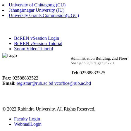
University of Chittagong (CU)
Published: 02:58pm, 14th May, 2026
Jahangirnagar University (JU)
University Grants Commission(UGC)
ভর্তি বিজ্ঞপ্তি (সংগীত বিভাগ)
Published: 02:15pm, 7th May, 2026
BdREN vSession Login
ভর্তি বিজ্ঞপ্তি সমাজবিজ্ঞান বিভাগ ( ৩য় বর্ষ ১ম সেমি.)
BdREN vSession Tutorial
Zoom Video Tutorial
Published: 02:13pm, 7th May, 2026
Rabindra University
Administration Building, 2nd Floor
Shahjadpur, Sirajganj 6770
ম্যানেজমেন্ট বিভাগ ভর্তি বিজ্ঞপ্তি (২০২৩-২৪ শিক্ষাবর্ষ)
Bangladesh
Tel:
02588833525
Published: 02:11pm, 7th May, 2026
Fax:
02588833522
Email:
registrar@rub.ac.bd
vcoffice@rub.ac.bd
ভর্তি বিজ্ঞপ্তি সমাজবিজ্ঞান বিভাগ (১ম বর্ষ ২য় সেমি.)
Published: 02:07pm, 7th May, 2026
© 2022 Rabindra University. All Rights Reserved.
ফরম পূরণ বিজ্ঞপ্তি, সমাজবিজ্ঞান বিভাগ (শিক্ষাবর্ষ: ২০২৩-২৪)
Faculty Login
Published: 03:09pm, 30th Apr, 2026
WebmailLogin