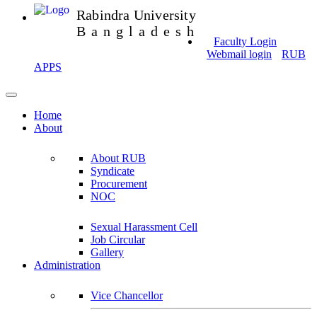
Rabindra University
Bangladesh
Faculty Login
Webmail login
RUB
APPS
Home
About
About RUB
Syndicate
Procurement
NOC
Sexual Harassment Cell
Job Circular
Gallery
Administration
Vice Chancellor