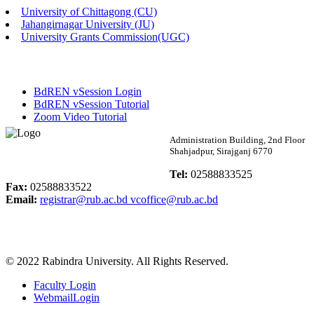
University of Chittagong (CU)
Published: 02:58pm, 14th May, 2026
Jahangirnagar University (JU)
University Grants Commission(UGC)
ভর্তি বিজ্ঞপ্তি (সংগীত বিভাগ)
Published: 02:15pm, 7th May, 2026
BdREN vSession Login
ভর্তি বিজ্ঞপ্তি সমাজবিজ্ঞান বিভাগ ( ৩য় বর্ষ ১ম সেমি.)
BdREN vSession Tutorial
Zoom Video Tutorial
Published: 02:13pm, 7th May, 2026
Rabindra University
Administration Building, 2nd Floor
Shahjadpur, Sirajganj 6770
ম্যানেজমেন্ট বিভাগ ভর্তি বিজ্ঞপ্তি (২০২৩-২৪ শিক্ষাবর্ষ)
Bangladesh
Tel:
02588833525
Published: 02:11pm, 7th May, 2026
Fax:
02588833522
Email:
registrar@rub.ac.bd
vcoffice@rub.ac.bd
ভর্তি বিজ্ঞপ্তি সমাজবিজ্ঞান বিভাগ (১ম বর্ষ ২য় সেমি.)
Published: 02:07pm, 7th May, 2026
© 2022 Rabindra University. All Rights Reserved.
ফরম পূরণ বিজ্ঞপ্তি, সমাজবিজ্ঞান বিভাগ (শিক্ষাবর্ষ: ২০২৩-২৪)
Faculty Login
Published: 03:09pm, 30th Apr, 2026
WebmailLogin