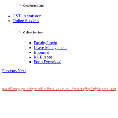
Conference Link
GST | Admission
Online Services
Online Services
Faculty Login
Leave Management
E-journal
RUB Apps
Form Download
Previous
Next
িএসটি গুচ্ছভুক্ত সমন্বিত ভর্তি পরীক্ষায় ২০২৫-২৬ শিক্ষাবর্ষে রবীন্দ্র বিশ্ববিদ্যালয়, বাংলা
View Profile
Professor Tahmina Akhtar