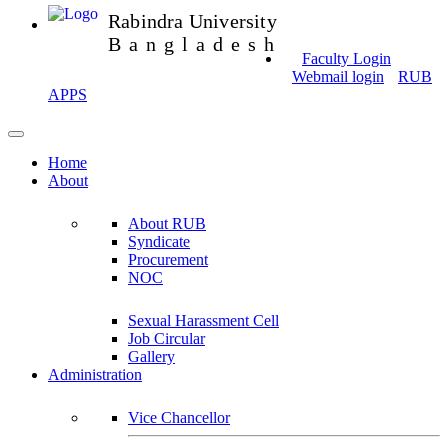
Rabindra University
Bangladesh
Faculty Login
Webmail login
RUB
APPS
Home
About
About RUB
Syndicate
Procurement
NOC
Sexual Harassment Cell
Job Circular
Gallery
Administration
Vice Chancellor