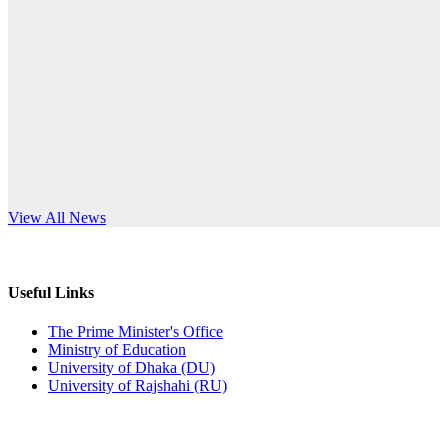
Published: 12:24pm, 8th Jun, 2026
anniversary
দরপত্র বিজ্ঞপ্তি (ছাত্রী হলের বৈদ্যুতিক সরঞ্জামাদি)
Read More
Published: 04:24pm, 21st May, 2026
প্রচারিত অসত্য ও বিভ্রান্তিকার সংবাদের প্রতিবাদ
Published: 10:58pm, 19th May, 2026
অফিস বিজ্ঞপ্তি (অস্থায়ী ছাত্রী হল)
s World Teachers’ Day
View All News
Published: 03:48pm, 19th May, 2026
অফিস বিজ্ঞপ্তি ছুটি
Useful Links
Published: 03:46pm, 19th May, 2026
The Prime Minister's Office
Ministry of Education
নিয়োগ পরীক্ষা স্থগিত বিজ্ঞপ্তি
University of Dhaka (DU)
University of Rajshahi (RU)
Published: 03:45pm, 17th May, 2026
অফিস বিজ্ঞপ্তি (ছাত্রী হল)