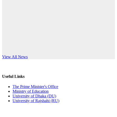
Published: 12:24pm, 8th Jun, 2026
anniversary
দরপত্র বিজ্ঞপ্তি (ছাত্রী হলের বৈদ্যুতিক সরঞ্জামাদি)
Read More
Published: 04:24pm, 21st May, 2026
প্রচারিত অসত্য ও বিভ্রান্তিকার সংবাদের প্রতিবাদ
Published: 10:58pm, 19th May, 2026
অফিস বিজ্ঞপ্তি (অস্থায়ী ছাত্রী হল)
s World Teachers’ Day
View All News
Published: 03:48pm, 19th May, 2026
অফিস বিজ্ঞপ্তি ছুটি
Useful Links
Published: 03:46pm, 19th May, 2026
The Prime Minister's Office
Ministry of Education
নিয়োগ পরীক্ষা স্থগিত বিজ্ঞপ্তি
University of Dhaka (DU)
University of Rajshahi (RU)
Published: 03:45pm, 17th May, 2026
অফিস বিজ্ঞপ্তি (ছাত্রী হল)