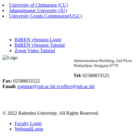
University of Chittagong (CU)
Published: 02:58pm, 14th May, 2026
Jahangirnagar University (JU)
University Grants Commission(UGC)
ভর্তি বিজ্ঞপ্তি (সংগীত বিভাগ)
Published: 02:15pm, 7th May, 2026
BdREN vSession Login
ভর্তি বিজ্ঞপ্তি সমাজবিজ্ঞান বিভাগ ( ৩য় বর্ষ ১ম সেমি.)
BdREN vSession Tutorial
Zoom Video Tutorial
Published: 02:13pm, 7th May, 2026
Rabindra University
Administration Building, 2nd Floor
Shahjadpur, Sirajganj 6770
ম্যানেজমেন্ট বিভাগ ভর্তি বিজ্ঞপ্তি (২০২৩-২৪ শিক্ষাবর্ষ)
Bangladesh
Tel:
02588833525
Published: 02:11pm, 7th May, 2026
Fax:
02588833522
Email:
registrar@rub.ac.bd
vcoffice@rub.ac.bd
ভর্তি বিজ্ঞপ্তি সমাজবিজ্ঞান বিভাগ (১ম বর্ষ ২য় সেমি.)
Published: 02:07pm, 7th May, 2026
© 2022 Rabindra University. All Rights Reserved.
ফরম পূরণ বিজ্ঞপ্তি, সমাজবিজ্ঞান বিভাগ (শিক্ষাবর্ষ: ২০২৩-২৪)
Faculty Login
Published: 03:09pm, 30th Apr, 2026
WebmailLogin