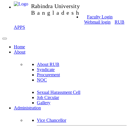
Rabindra University
Bangladesh
Faculty Login
Webmail login
RUB
APPS
Home
About
About RUB
Syndicate
Procurement
NOC
Sexual Harassment Cell
Job Circular
Gallery
Administration
Vice Chancellor