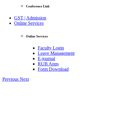
Conference Link
GST | Admission
Online Services
Online Services
Faculty Login
Leave Management
E-journal
RUB Apps
Form Download
Previous
Next
|| জিএ
View Profile
Professor Tahmina Akhtar