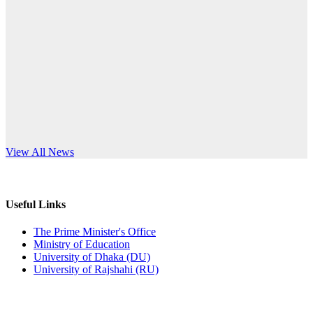
Published: 10:58pm, 19th May, 2026
anniversary
অফিস বিজ্ঞপ্তি (অস্থায়ী ছাত্রী হল)
Read More
Published: 03:48pm, 19th May, 2026
অফিস বিজ্ঞপ্তি ছুটি
Published: 03:46pm, 19th May, 2026
নিয়োগ পরীক্ষা স্থগিত বিজ্ঞপ্তি
s World Teachers’ Day
View All News
Published: 03:45pm, 17th May, 2026
অফিস বিজ্ঞপ্তি (ছাত্রী হল)
Useful Links
Published: 02:58pm, 14th May, 2026
The Prime Minister's Office
Ministry of Education
ভর্তি বিজ্ঞপ্তি (সংগীত বিভাগ)
University of Dhaka (DU)
University of Rajshahi (RU)
Published: 02:15pm, 7th May, 2026
ভর্তি বিজ্ঞপ্তি সমাজবিজ্ঞান বিভাগ ( ৩য় বর্ষ ১ম সেমি.)