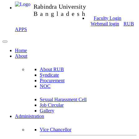
Rabindra University
Bangladesh
Faculty Login
Webmail login
RUB
APPS
Home
About
About RUB
Syndicate
Procurement
NOC
Sexual Harassment Cell
Job Circular
Gallery
Administration
Vice Chancellor