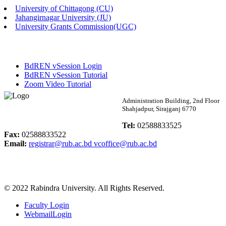
University of Chittagong (CU)
Published: 02:13pm, 7th May, 2026
Jahangirnagar University (JU)
University Grants Commission(UGC)
ম্যানেজমেন্ট বিভাগ ভর্তি বিজ্ঞপ্তি (২০২৩-২৪ শিক্ষাবর্ষ)
Published: 02:11pm, 7th May, 2026
BdREN vSession Login
ভর্তি বিজ্ঞপ্তি সমাজবিজ্ঞান বিভাগ (১ম বর্ষ ২য় সেমি.)
BdREN vSession Tutorial
Zoom Video Tutorial
Published: 02:07pm, 7th May, 2026
Rabindra University
Administration Building, 2nd Floor
Shahjadpur, Sirajganj 6770
ফরম পূরণ বিজ্ঞপ্তি, সমাজবিজ্ঞান বিভাগ (শিক্ষাবর্ষ: ২০২৩-২৪)
Bangladesh
Tel:
02588833525
Published: 03:09pm, 30th Apr, 2026
Fax:
02588833522
Email:
registrar@rub.ac.bd
vcoffice@rub.ac.bd
ছাত্রী হল (অস্থায়ী)-এ সিট বরাদ্দ সংক্রান্ত অফিস বিজ্ঞপ্তি
Published: 03:07pm, 30th Apr, 2026
© 2022 Rabindra University. All Rights Reserved.
ভর্তি বিজ্ঞপ্তি, সমাজবিজ্ঞান বিভাগ (শিক্ষাবর্ষ: 2023-24)
Faculty Login
Published: 03:05pm, 30th Apr, 2026
WebmailLogin