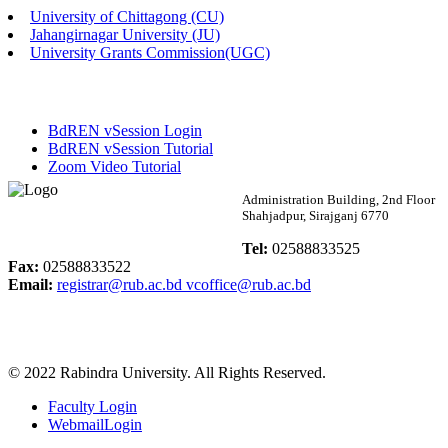
University of Chittagong (CU)
Published: 02:13pm, 7th May, 2026
Jahangirnagar University (JU)
University Grants Commission(UGC)
ম্যানেজমেন্ট বিভাগ ভর্তি বিজ্ঞপ্তি (২০২৩-২৪ শিক্ষাবর্ষ)
Published: 02:11pm, 7th May, 2026
BdREN vSession Login
ভর্তি বিজ্ঞপ্তি সমাজবিজ্ঞান বিভাগ (১ম বর্ষ ২য় সেমি.)
BdREN vSession Tutorial
Zoom Video Tutorial
Published: 02:07pm, 7th May, 2026
Rabindra University
Administration Building, 2nd Floor
Shahjadpur, Sirajganj 6770
ফরম পূরণ বিজ্ঞপ্তি, সমাজবিজ্ঞান বিভাগ (শিক্ষাবর্ষ: ২০২৩-২৪)
Bangladesh
Tel:
02588833525
Published: 03:09pm, 30th Apr, 2026
Fax:
02588833522
Email:
registrar@rub.ac.bd
vcoffice@rub.ac.bd
ছাত্রী হল (অস্থায়ী)-এ সিট বরাদ্দ সংক্রান্ত অফিস বিজ্ঞপ্তি
Published: 03:07pm, 30th Apr, 2026
© 2022 Rabindra University. All Rights Reserved.
ভর্তি বিজ্ঞপ্তি, সমাজবিজ্ঞান বিভাগ (শিক্ষাবর্ষ: 2023-24)
Faculty Login
Published: 03:05pm, 30th Apr, 2026
WebmailLogin