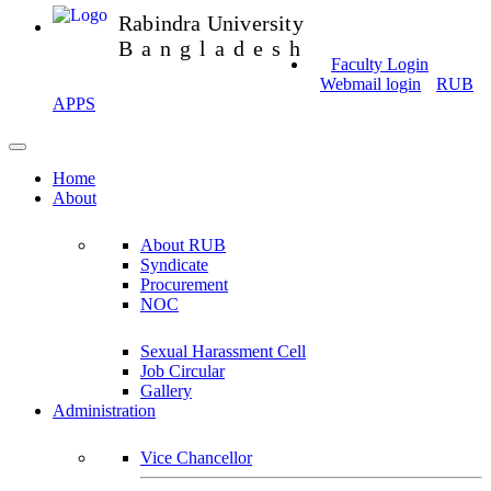
Rabindra University
Bangladesh
Faculty Login
Webmail login
RUB
APPS
Home
About
About RUB
Syndicate
Procurement
NOC
Sexual Harassment Cell
Job Circular
Gallery
Administration
Vice Chancellor