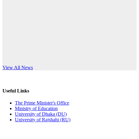
Published: 10:58pm, 19th May, 2026
anniversary
অফিস বিজ্ঞপ্তি (অস্থায়ী ছাত্রী হল)
Read More
Published: 03:48pm, 19th May, 2026
অফিস বিজ্ঞপ্তি ছুটি
Published: 03:46pm, 19th May, 2026
নিয়োগ পরীক্ষা স্থগিত বিজ্ঞপ্তি
s World Teachers’ Day
View All News
Published: 03:45pm, 17th May, 2026
অফিস বিজ্ঞপ্তি (ছাত্রী হল)
Useful Links
Published: 02:58pm, 14th May, 2026
The Prime Minister's Office
Ministry of Education
ভর্তি বিজ্ঞপ্তি (সংগীত বিভাগ)
University of Dhaka (DU)
University of Rajshahi (RU)
Published: 02:15pm, 7th May, 2026
ভর্তি বিজ্ঞপ্তি সমাজবিজ্ঞান বিভাগ ( ৩য় বর্ষ ১ম সেমি.)