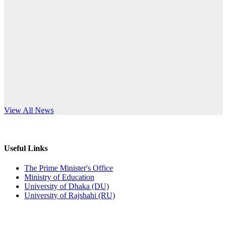
Published: 10:58pm, 19th May, 2026
anniversary
অফিস বিজ্ঞপ্তি (অস্থায়ী ছাত্রী হল)
Read More
Published: 03:48pm, 19th May, 2026
অফিস বিজ্ঞপ্তি ছুটি
Published: 03:46pm, 19th May, 2026
নিয়োগ পরীক্ষা স্থগিত বিজ্ঞপ্তি
s World Teachers’ Day
View All News
Published: 03:45pm, 17th May, 2026
অফিস বিজ্ঞপ্তি (ছাত্রী হল)
Useful Links
Published: 02:58pm, 14th May, 2026
The Prime Minister's Office
Ministry of Education
ভর্তি বিজ্ঞপ্তি (সংগীত বিভাগ)
University of Dhaka (DU)
University of Rajshahi (RU)
Published: 02:15pm, 7th May, 2026
ভর্তি বিজ্ঞপ্তি সমাজবিজ্ঞান বিভাগ ( ৩য় বর্ষ ১ম সেমি.)