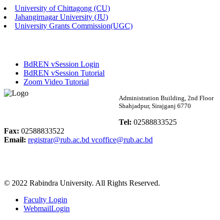
University of Chittagong (CU)
Published: 02:13pm, 7th May, 2026
Jahangirnagar University (JU)
University Grants Commission(UGC)
ম্যানেজমেন্ট বিভাগ ভর্তি বিজ্ঞপ্তি (২০২৩-২৪ শিক্ষাবর্ষ)
Published: 02:11pm, 7th May, 2026
BdREN vSession Login
ভর্তি বিজ্ঞপ্তি সমাজবিজ্ঞান বিভাগ (১ম বর্ষ ২য় সেমি.)
BdREN vSession Tutorial
Zoom Video Tutorial
Published: 02:07pm, 7th May, 2026
Rabindra University
Administration Building, 2nd Floor
Shahjadpur, Sirajganj 6770
ফরম পূরণ বিজ্ঞপ্তি, সমাজবিজ্ঞান বিভাগ (শিক্ষাবর্ষ: ২০২৩-২৪)
Bangladesh
Tel:
02588833525
Published: 03:09pm, 30th Apr, 2026
Fax:
02588833522
Email:
registrar@rub.ac.bd
vcoffice@rub.ac.bd
ছাত্রী হল (অস্থায়ী)-এ সিট বরাদ্দ সংক্রান্ত অফিস বিজ্ঞপ্তি
Published: 03:07pm, 30th Apr, 2026
© 2022 Rabindra University. All Rights Reserved.
ভর্তি বিজ্ঞপ্তি, সমাজবিজ্ঞান বিভাগ (শিক্ষাবর্ষ: 2023-24)
Faculty Login
Published: 03:05pm, 30th Apr, 2026
WebmailLogin