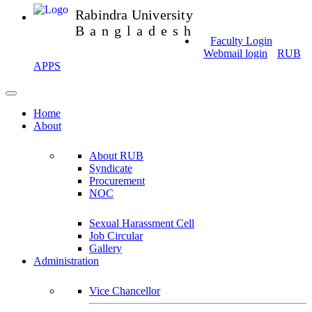
Rabindra University
Bangladesh
Faculty Login
Webmail login
RUB
APPS
Home
About
About RUB
Syndicate
Procurement
NOC
Sexual Harassment Cell
Job Circular
Gallery
Administration
Vice Chancellor