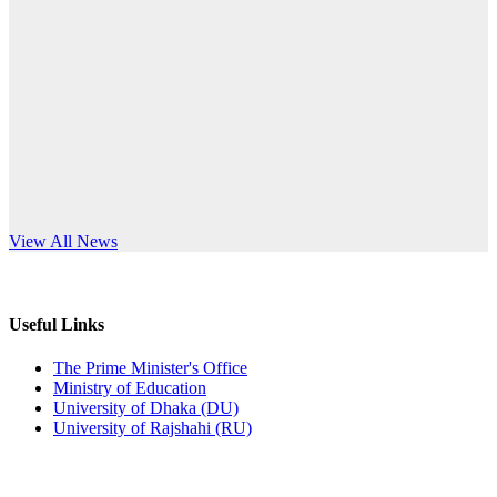
Published: 12:24pm, 8th Jun, 2026
anniversary
দরপত্র বিজ্ঞপ্তি (ছাত্রী হলের বৈদ্যুতিক সরঞ্জামাদি)
Read More
Published: 04:24pm, 21st May, 2026
প্রচারিত অসত্য ও বিভ্রান্তিকার সংবাদের প্রতিবাদ
Published: 10:58pm, 19th May, 2026
অফিস বিজ্ঞপ্তি (অস্থায়ী ছাত্রী হল)
s World Teachers’ Day
View All News
Published: 03:48pm, 19th May, 2026
অফিস বিজ্ঞপ্তি ছুটি
Useful Links
Published: 03:46pm, 19th May, 2026
The Prime Minister's Office
Ministry of Education
নিয়োগ পরীক্ষা স্থগিত বিজ্ঞপ্তি
University of Dhaka (DU)
University of Rajshahi (RU)
Published: 03:45pm, 17th May, 2026
অফিস বিজ্ঞপ্তি (ছাত্রী হল)