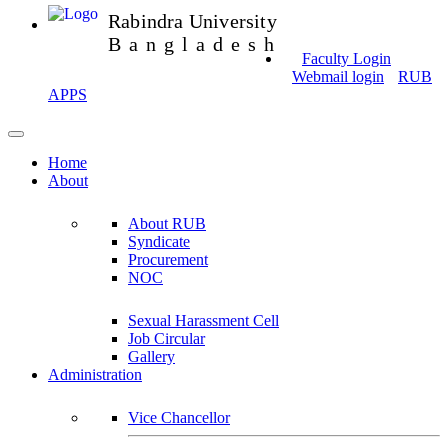
Rabindra University
Bangladesh
Faculty Login
Webmail login
RUB
APPS
Home
About
About RUB
Syndicate
Procurement
NOC
Sexual Harassment Cell
Job Circular
Gallery
Administration
Vice Chancellor