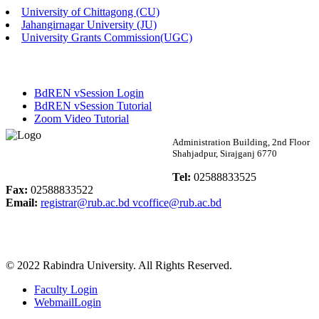
University of Chittagong (CU)
Published: 02:58pm, 14th May, 2026
Jahangirnagar University (JU)
University Grants Commission(UGC)
ভর্তি বিজ্ঞপ্তি (সংগীত বিভাগ)
Published: 02:15pm, 7th May, 2026
BdREN vSession Login
ভর্তি বিজ্ঞপ্তি সমাজবিজ্ঞান বিভাগ ( ৩য় বর্ষ ১ম সেমি.)
BdREN vSession Tutorial
Zoom Video Tutorial
Published: 02:13pm, 7th May, 2026
Rabindra University
Administration Building, 2nd Floor
Shahjadpur, Sirajganj 6770
ম্যানেজমেন্ট বিভাগ ভর্তি বিজ্ঞপ্তি (২০২৩-২৪ শিক্ষাবর্ষ)
Bangladesh
Tel:
02588833525
Published: 02:11pm, 7th May, 2026
Fax:
02588833522
Email:
registrar@rub.ac.bd
vcoffice@rub.ac.bd
ভর্তি বিজ্ঞপ্তি সমাজবিজ্ঞান বিভাগ (১ম বর্ষ ২য় সেমি.)
Published: 02:07pm, 7th May, 2026
© 2022 Rabindra University. All Rights Reserved.
ফরম পূরণ বিজ্ঞপ্তি, সমাজবিজ্ঞান বিভাগ (শিক্ষাবর্ষ: ২০২৩-২৪)
Faculty Login
Published: 03:09pm, 30th Apr, 2026
WebmailLogin