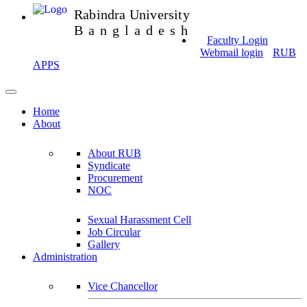
Rabindra University
Bangladesh
Faculty Login
Webmail login
RUB
APPS
Home
About
About RUB
Syndicate
Procurement
NOC
Sexual Harassment Cell
Job Circular
Gallery
Administration
Vice Chancellor