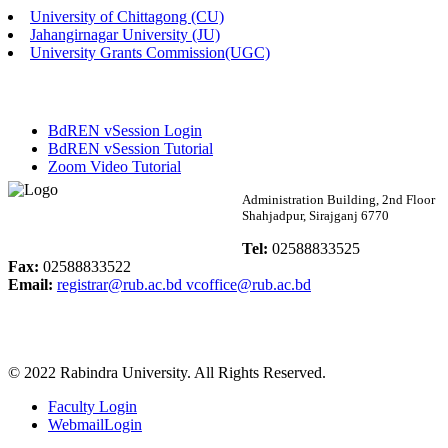
University of Chittagong (CU)
Published: 02:58pm, 14th May, 2026
Jahangirnagar University (JU)
University Grants Commission(UGC)
ভর্তি বিজ্ঞপ্তি (সংগীত বিভাগ)
Published: 02:15pm, 7th May, 2026
BdREN vSession Login
ভর্তি বিজ্ঞপ্তি সমাজবিজ্ঞান বিভাগ ( ৩য় বর্ষ ১ম সেমি.)
BdREN vSession Tutorial
Zoom Video Tutorial
Published: 02:13pm, 7th May, 2026
Rabindra University
Administration Building, 2nd Floor
Shahjadpur, Sirajganj 6770
ম্যানেজমেন্ট বিভাগ ভর্তি বিজ্ঞপ্তি (২০২৩-২৪ শিক্ষাবর্ষ)
Bangladesh
Tel:
02588833525
Published: 02:11pm, 7th May, 2026
Fax:
02588833522
Email:
registrar@rub.ac.bd
vcoffice@rub.ac.bd
ভর্তি বিজ্ঞপ্তি সমাজবিজ্ঞান বিভাগ (১ম বর্ষ ২য় সেমি.)
Published: 02:07pm, 7th May, 2026
© 2022 Rabindra University. All Rights Reserved.
ফরম পূরণ বিজ্ঞপ্তি, সমাজবিজ্ঞান বিভাগ (শিক্ষাবর্ষ: ২০২৩-২৪)
Faculty Login
Published: 03:09pm, 30th Apr, 2026
WebmailLogin