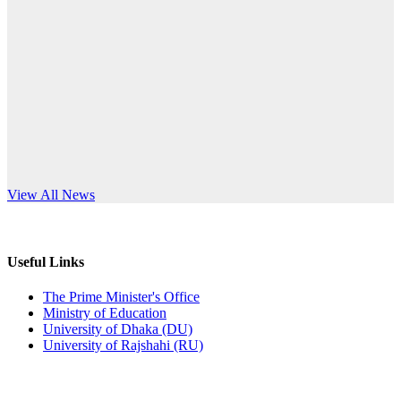
Published: 12:24pm, 8th Jun, 2026
anniversary
দরপত্র বিজ্ঞপ্তি (ছাত্রী হলের বৈদ্যুতিক সরঞ্জামাদি)
Read More
Published: 04:24pm, 21st May, 2026
প্রচারিত অসত্য ও বিভ্রান্তিকার সংবাদের প্রতিবাদ
Published: 10:58pm, 19th May, 2026
অফিস বিজ্ঞপ্তি (অস্থায়ী ছাত্রী হল)
s World Teachers’ Day
View All News
Published: 03:48pm, 19th May, 2026
অফিস বিজ্ঞপ্তি ছুটি
Useful Links
Published: 03:46pm, 19th May, 2026
The Prime Minister's Office
Ministry of Education
নিয়োগ পরীক্ষা স্থগিত বিজ্ঞপ্তি
University of Dhaka (DU)
University of Rajshahi (RU)
Published: 03:45pm, 17th May, 2026
অফিস বিজ্ঞপ্তি (ছাত্রী হল)