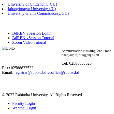
University of Chittagong (CU)
Published: 02:13pm, 7th May, 2026
Jahangirnagar University (JU)
University Grants Commission(UGC)
ম্যানেজমেন্ট বিভাগ ভর্তি বিজ্ঞপ্তি (২০২৩-২৪ শিক্ষাবর্ষ)
Published: 02:11pm, 7th May, 2026
BdREN vSession Login
ভর্তি বিজ্ঞপ্তি সমাজবিজ্ঞান বিভাগ (১ম বর্ষ ২য় সেমি.)
BdREN vSession Tutorial
Zoom Video Tutorial
Published: 02:07pm, 7th May, 2026
Rabindra University
Administration Building, 2nd Floor
Shahjadpur, Sirajganj 6770
ফরম পূরণ বিজ্ঞপ্তি, সমাজবিজ্ঞান বিভাগ (শিক্ষাবর্ষ: ২০২৩-২৪)
Bangladesh
Tel:
02588833525
Published: 03:09pm, 30th Apr, 2026
Fax:
02588833522
Email:
registrar@rub.ac.bd
vcoffice@rub.ac.bd
ছাত্রী হল (অস্থায়ী)-এ সিট বরাদ্দ সংক্রান্ত অফিস বিজ্ঞপ্তি
Published: 03:07pm, 30th Apr, 2026
© 2022 Rabindra University. All Rights Reserved.
ভর্তি বিজ্ঞপ্তি, সমাজবিজ্ঞান বিভাগ (শিক্ষাবর্ষ: 2023-24)
Faculty Login
Published: 03:05pm, 30th Apr, 2026
WebmailLogin