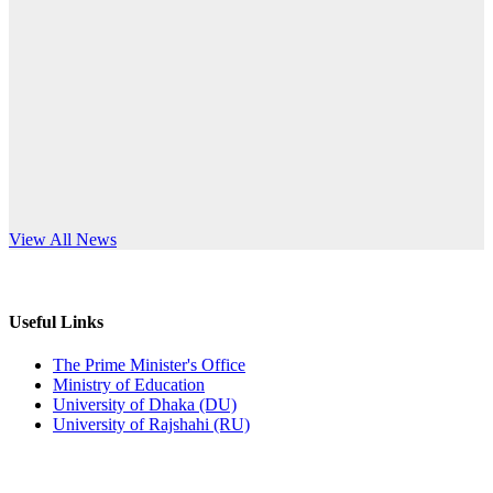
Published: 10:58pm, 19th May, 2026
anniversary
অফিস বিজ্ঞপ্তি (অস্থায়ী ছাত্রী হল)
Read More
Published: 03:48pm, 19th May, 2026
অফিস বিজ্ঞপ্তি ছুটি
Published: 03:46pm, 19th May, 2026
নিয়োগ পরীক্ষা স্থগিত বিজ্ঞপ্তি
s World Teachers’ Day
View All News
Published: 03:45pm, 17th May, 2026
অফিস বিজ্ঞপ্তি (ছাত্রী হল)
Useful Links
Published: 02:58pm, 14th May, 2026
The Prime Minister's Office
Ministry of Education
ভর্তি বিজ্ঞপ্তি (সংগীত বিভাগ)
University of Dhaka (DU)
University of Rajshahi (RU)
Published: 02:15pm, 7th May, 2026
ভর্তি বিজ্ঞপ্তি সমাজবিজ্ঞান বিভাগ ( ৩য় বর্ষ ১ম সেমি.)