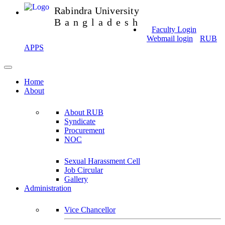
Rabindra University
Bangladesh
Faculty Login
Webmail login
RUB
APPS
Home
About
About RUB
Syndicate
Procurement
NOC
Sexual Harassment Cell
Job Circular
Gallery
Administration
Vice Chancellor