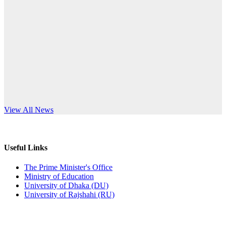
Published: 12:24pm, 8th Jun, 2026
anniversary
দরপত্র বিজ্ঞপ্তি (ছাত্রী হলের বৈদ্যুতিক সরঞ্জামাদি)
Read More
Published: 04:24pm, 21st May, 2026
প্রচারিত অসত্য ও বিভ্রান্তিকার সংবাদের প্রতিবাদ
Published: 10:58pm, 19th May, 2026
অফিস বিজ্ঞপ্তি (অস্থায়ী ছাত্রী হল)
s World Teachers’ Day
View All News
Published: 03:48pm, 19th May, 2026
অফিস বিজ্ঞপ্তি ছুটি
Useful Links
Published: 03:46pm, 19th May, 2026
The Prime Minister's Office
Ministry of Education
নিয়োগ পরীক্ষা স্থগিত বিজ্ঞপ্তি
University of Dhaka (DU)
University of Rajshahi (RU)
Published: 03:45pm, 17th May, 2026
অফিস বিজ্ঞপ্তি (ছাত্রী হল)