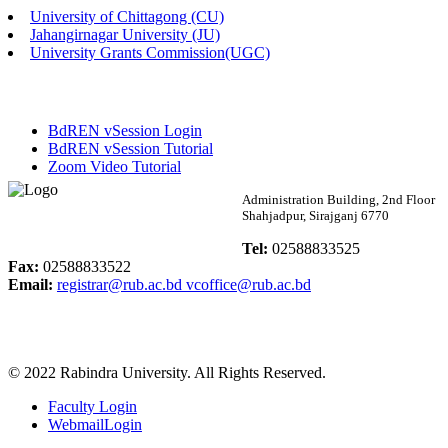
University of Chittagong (CU)
Published: 02:58pm, 14th May, 2026
Jahangirnagar University (JU)
University Grants Commission(UGC)
ভর্তি বিজ্ঞপ্তি (সংগীত বিভাগ)
Published: 02:15pm, 7th May, 2026
BdREN vSession Login
ভর্তি বিজ্ঞপ্তি সমাজবিজ্ঞান বিভাগ ( ৩য় বর্ষ ১ম সেমি.)
BdREN vSession Tutorial
Zoom Video Tutorial
Published: 02:13pm, 7th May, 2026
Rabindra University
Administration Building, 2nd Floor
Shahjadpur, Sirajganj 6770
ম্যানেজমেন্ট বিভাগ ভর্তি বিজ্ঞপ্তি (২০২৩-২৪ শিক্ষাবর্ষ)
Bangladesh
Tel:
02588833525
Published: 02:11pm, 7th May, 2026
Fax:
02588833522
Email:
registrar@rub.ac.bd
vcoffice@rub.ac.bd
ভর্তি বিজ্ঞপ্তি সমাজবিজ্ঞান বিভাগ (১ম বর্ষ ২য় সেমি.)
Published: 02:07pm, 7th May, 2026
© 2022 Rabindra University. All Rights Reserved.
ফরম পূরণ বিজ্ঞপ্তি, সমাজবিজ্ঞান বিভাগ (শিক্ষাবর্ষ: ২০২৩-২৪)
Faculty Login
Published: 03:09pm, 30th Apr, 2026
WebmailLogin