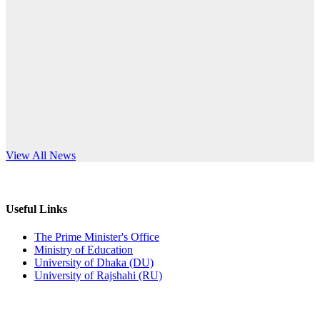
Published: 12:24pm, 8th Jun, 2026
anniversary
দরপত্র বিজ্ঞপ্তি (ছাত্রী হলের বৈদ্যুতিক সরঞ্জামাদি)
Read More
Published: 04:24pm, 21st May, 2026
প্রচারিত অসত্য ও বিভ্রান্তিকার সংবাদের প্রতিবাদ
Published: 10:58pm, 19th May, 2026
অফিস বিজ্ঞপ্তি (অস্থায়ী ছাত্রী হল)
s World Teachers’ Day
View All News
Published: 03:48pm, 19th May, 2026
অফিস বিজ্ঞপ্তি ছুটি
Useful Links
Published: 03:46pm, 19th May, 2026
The Prime Minister's Office
Ministry of Education
নিয়োগ পরীক্ষা স্থগিত বিজ্ঞপ্তি
University of Dhaka (DU)
University of Rajshahi (RU)
Published: 03:45pm, 17th May, 2026
অফিস বিজ্ঞপ্তি (ছাত্রী হল)