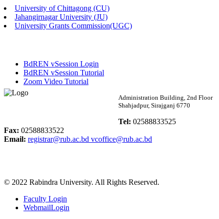
University of Chittagong (CU)
Published: 02:58pm, 14th May, 2026
Jahangirnagar University (JU)
University Grants Commission(UGC)
ভর্তি বিজ্ঞপ্তি (সংগীত বিভাগ)
Published: 02:15pm, 7th May, 2026
BdREN vSession Login
ভর্তি বিজ্ঞপ্তি সমাজবিজ্ঞান বিভাগ ( ৩য় বর্ষ ১ম সেমি.)
BdREN vSession Tutorial
Zoom Video Tutorial
Published: 02:13pm, 7th May, 2026
Rabindra University
Administration Building, 2nd Floor
Shahjadpur, Sirajganj 6770
ম্যানেজমেন্ট বিভাগ ভর্তি বিজ্ঞপ্তি (২০২৩-২৪ শিক্ষাবর্ষ)
Bangladesh
Tel:
02588833525
Published: 02:11pm, 7th May, 2026
Fax:
02588833522
Email:
registrar@rub.ac.bd
vcoffice@rub.ac.bd
ভর্তি বিজ্ঞপ্তি সমাজবিজ্ঞান বিভাগ (১ম বর্ষ ২য় সেমি.)
Published: 02:07pm, 7th May, 2026
© 2022 Rabindra University. All Rights Reserved.
ফরম পূরণ বিজ্ঞপ্তি, সমাজবিজ্ঞান বিভাগ (শিক্ষাবর্ষ: ২০২৩-২৪)
Faculty Login
Published: 03:09pm, 30th Apr, 2026
WebmailLogin