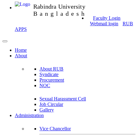
Rabindra University
Bangladesh
Faculty Login
Webmail login
RUB
APPS
Home
About
About RUB
Syndicate
Procurement
NOC
Sexual Harassment Cell
Job Circular
Gallery
Administration
Vice Chancellor