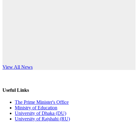
Published: 10:58pm, 19th May, 2026
anniversary
অফিস বিজ্ঞপ্তি (অস্থায়ী ছাত্রী হল)
Read More
Published: 03:48pm, 19th May, 2026
অফিস বিজ্ঞপ্তি ছুটি
Published: 03:46pm, 19th May, 2026
নিয়োগ পরীক্ষা স্থগিত বিজ্ঞপ্তি
s World Teachers’ Day
View All News
Published: 03:45pm, 17th May, 2026
অফিস বিজ্ঞপ্তি (ছাত্রী হল)
Useful Links
Published: 02:58pm, 14th May, 2026
The Prime Minister's Office
Ministry of Education
ভর্তি বিজ্ঞপ্তি (সংগীত বিভাগ)
University of Dhaka (DU)
University of Rajshahi (RU)
Published: 02:15pm, 7th May, 2026
ভর্তি বিজ্ঞপ্তি সমাজবিজ্ঞান বিভাগ ( ৩য় বর্ষ ১ম সেমি.)