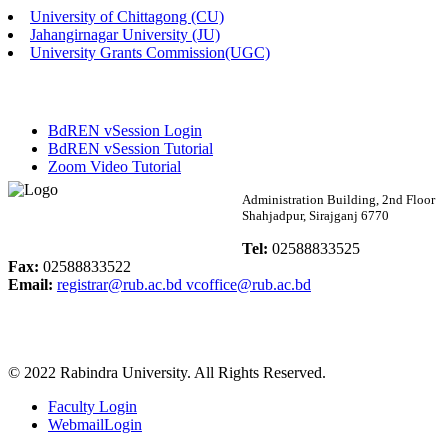
University of Chittagong (CU)
Published: 02:13pm, 7th May, 2026
Jahangirnagar University (JU)
University Grants Commission(UGC)
ম্যানেজমেন্ট বিভাগ ভর্তি বিজ্ঞপ্তি (২০২৩-২৪ শিক্ষাবর্ষ)
Published: 02:11pm, 7th May, 2026
BdREN vSession Login
ভর্তি বিজ্ঞপ্তি সমাজবিজ্ঞান বিভাগ (১ম বর্ষ ২য় সেমি.)
BdREN vSession Tutorial
Zoom Video Tutorial
Published: 02:07pm, 7th May, 2026
Rabindra University
Administration Building, 2nd Floor
Shahjadpur, Sirajganj 6770
ফরম পূরণ বিজ্ঞপ্তি, সমাজবিজ্ঞান বিভাগ (শিক্ষাবর্ষ: ২০২৩-২৪)
Bangladesh
Tel:
02588833525
Published: 03:09pm, 30th Apr, 2026
Fax:
02588833522
Email:
registrar@rub.ac.bd
vcoffice@rub.ac.bd
ছাত্রী হল (অস্থায়ী)-এ সিট বরাদ্দ সংক্রান্ত অফিস বিজ্ঞপ্তি
Published: 03:07pm, 30th Apr, 2026
© 2022 Rabindra University. All Rights Reserved.
ভর্তি বিজ্ঞপ্তি, সমাজবিজ্ঞান বিভাগ (শিক্ষাবর্ষ: 2023-24)
Faculty Login
Published: 03:05pm, 30th Apr, 2026
WebmailLogin