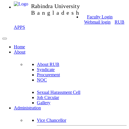
Rabindra University
Bangladesh
Faculty Login
Webmail login
RUB
APPS
Home
About
About RUB
Syndicate
Procurement
NOC
Sexual Harassment Cell
Job Circular
Gallery
Administration
Vice Chancellor