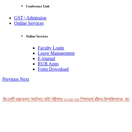
Conference Link
GST | Admission
Online Services
Online Services
Faculty Login
Leave Management
E-journal
RUB Apps
Form Download
Previous
Next
জিএসটি গুচ্ছভুক্ত সমন্বিত ভর্তি পরীক্ষায় ২০২৫-২৬ শিক্ষাবর্ষে রবীন্দ্র বিশ্ববিদ্যালয়, বাংল
View Profile
Professor Tahmina Akhtar