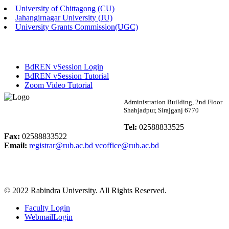
University of Chittagong (CU)
Published: 02:58pm, 14th May, 2026
Jahangirnagar University (JU)
University Grants Commission(UGC)
ভর্তি বিজ্ঞপ্তি (সংগীত বিভাগ)
Published: 02:15pm, 7th May, 2026
BdREN vSession Login
ভর্তি বিজ্ঞপ্তি সমাজবিজ্ঞান বিভাগ ( ৩য় বর্ষ ১ম সেমি.)
BdREN vSession Tutorial
Zoom Video Tutorial
Published: 02:13pm, 7th May, 2026
Rabindra University
Administration Building, 2nd Floor
Shahjadpur, Sirajganj 6770
ম্যানেজমেন্ট বিভাগ ভর্তি বিজ্ঞপ্তি (২০২৩-২৪ শিক্ষাবর্ষ)
Bangladesh
Tel:
02588833525
Published: 02:11pm, 7th May, 2026
Fax:
02588833522
Email:
registrar@rub.ac.bd
vcoffice@rub.ac.bd
ভর্তি বিজ্ঞপ্তি সমাজবিজ্ঞান বিভাগ (১ম বর্ষ ২য় সেমি.)
Published: 02:07pm, 7th May, 2026
© 2022 Rabindra University. All Rights Reserved.
ফরম পূরণ বিজ্ঞপ্তি, সমাজবিজ্ঞান বিভাগ (শিক্ষাবর্ষ: ২০২৩-২৪)
Faculty Login
Published: 03:09pm, 30th Apr, 2026
WebmailLogin