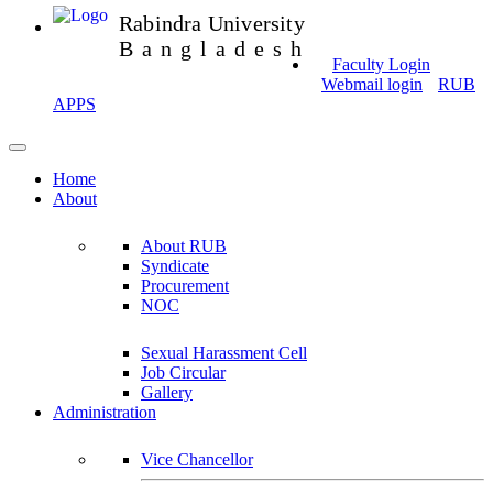
Rabindra University
Bangladesh
Faculty Login
Webmail login
RUB
APPS
Home
About
About RUB
Syndicate
Procurement
NOC
Sexual Harassment Cell
Job Circular
Gallery
Administration
Vice Chancellor