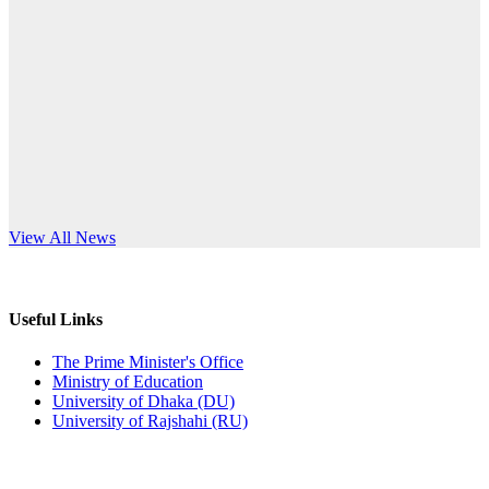
Published: 12:24pm, 8th Jun, 2026
anniversary
দরপত্র বিজ্ঞপ্তি (ছাত্রী হলের বৈদ্যুতিক সরঞ্জামাদি)
Read More
Published: 04:24pm, 21st May, 2026
প্রচারিত অসত্য ও বিভ্রান্তিকার সংবাদের প্রতিবাদ
Published: 10:58pm, 19th May, 2026
অফিস বিজ্ঞপ্তি (অস্থায়ী ছাত্রী হল)
s World Teachers’ Day
View All News
Published: 03:48pm, 19th May, 2026
অফিস বিজ্ঞপ্তি ছুটি
Useful Links
Published: 03:46pm, 19th May, 2026
The Prime Minister's Office
Ministry of Education
নিয়োগ পরীক্ষা স্থগিত বিজ্ঞপ্তি
University of Dhaka (DU)
University of Rajshahi (RU)
Published: 03:45pm, 17th May, 2026
অফিস বিজ্ঞপ্তি (ছাত্রী হল)