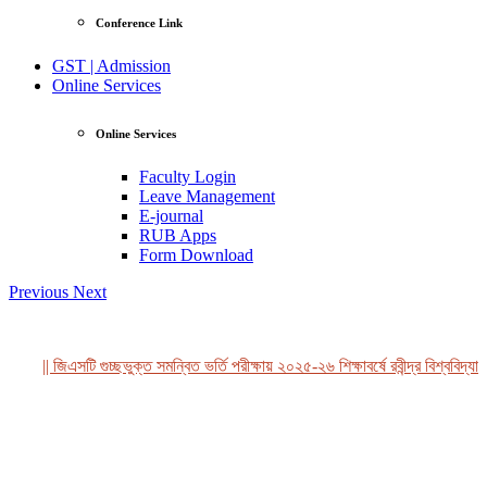
Conference Link
GST | Admission
Online Services
Online Services
Faculty Login
Leave Management
E-journal
RUB Apps
Form Download
Previous
Next
|| জিএসটি গুচ্ছভুক্ত সমন্বিত ভর্তি পরীক্ষায় ২০২৫-২৬ শিক্ষাবর্ষে রবীন্দ্র বিশ্ববিদ্যা
View Profile
Professor Tahmina Akhtar