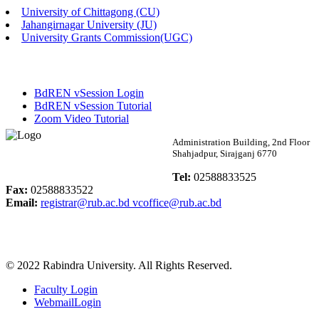
University of Chittagong (CU)
Published: 03:46pm, 19th May, 2026
Jahangirnagar University (JU)
University Grants Commission(UGC)
নিয়োগ পরীক্ষা স্থগিত বিজ্ঞপ্তি
Published: 03:45pm, 17th May, 2026
BdREN vSession Login
অফিস বিজ্ঞপ্তি (ছাত্রী হল)
BdREN vSession Tutorial
Zoom Video Tutorial
Published: 02:58pm, 14th May, 2026
Rabindra University
Administration Building, 2nd Floor
Shahjadpur, Sirajganj 6770
ভর্তি বিজ্ঞপ্তি (সংগীত বিভাগ)
Bangladesh
Tel:
02588833525
Published: 02:15pm, 7th May, 2026
Fax:
02588833522
Email:
registrar@rub.ac.bd
vcoffice@rub.ac.bd
ভর্তি বিজ্ঞপ্তি সমাজবিজ্ঞান বিভাগ ( ৩য় বর্ষ ১ম সেমি.)
Published: 02:13pm, 7th May, 2026
© 2022 Rabindra University. All Rights Reserved.
ম্যানেজমেন্ট বিভাগ ভর্তি বিজ্ঞপ্তি (২০২৩-২৪ শিক্ষাবর্ষ)
Faculty Login
Published: 02:11pm, 7th May, 2026
WebmailLogin