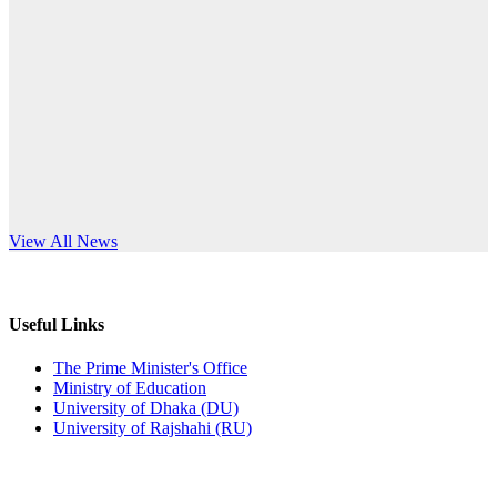
Published: 03:44pm, 5th Jul, 2026
anniversary
নিয়োগ পরীক্ষা স্থগিত (বাবুর্চি)
Read More
Published: 07:04pm, 8th Jun, 2026
নিয়োগ পরীক্ষা স্থগিত বিজ্ঞপ্তি
Published: 12:24pm, 8th Jun, 2026
দরপত্র বিজ্ঞপ্তি (ছাত্রী হলের বৈদ্যুতিক সরঞ্জামাদি)
s World Teachers’ Day
View All News
Published: 04:24pm, 21st May, 2026
প্রচারিত অসত্য ও বিভ্রান্তিকার সংবাদের প্রতিবাদ
Useful Links
Published: 10:58pm, 19th May, 2026
The Prime Minister's Office
Ministry of Education
অফিস বিজ্ঞপ্তি (অস্থায়ী ছাত্রী হল)
University of Dhaka (DU)
University of Rajshahi (RU)
Published: 03:48pm, 19th May, 2026
অফিস বিজ্ঞপ্তি ছুটি