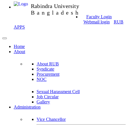
Rabindra University
Bangladesh
Faculty Login
Webmail login
RUB
APPS
Home
About
About RUB
Syndicate
Procurement
NOC
Sexual Harassment Cell
Job Circular
Gallery
Administration
Vice Chancellor