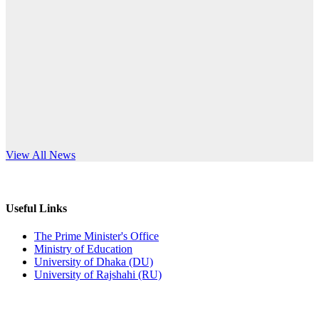
Published: 10:58pm, 19th May, 2026
anniversary
অফিস বিজ্ঞপ্তি (অস্থায়ী ছাত্রী হল)
Read More
Published: 03:48pm, 19th May, 2026
অফিস বিজ্ঞপ্তি ছুটি
Published: 03:46pm, 19th May, 2026
নিয়োগ পরীক্ষা স্থগিত বিজ্ঞপ্তি
s World Teachers’ Day
View All News
Published: 03:45pm, 17th May, 2026
অফিস বিজ্ঞপ্তি (ছাত্রী হল)
Useful Links
Published: 02:58pm, 14th May, 2026
The Prime Minister's Office
Ministry of Education
ভর্তি বিজ্ঞপ্তি (সংগীত বিভাগ)
University of Dhaka (DU)
University of Rajshahi (RU)
Published: 02:15pm, 7th May, 2026
ভর্তি বিজ্ঞপ্তি সমাজবিজ্ঞান বিভাগ ( ৩য় বর্ষ ১ম সেমি.)