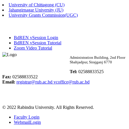
University of Chittagong (CU)
Published: 02:13pm, 7th May, 2026
Jahangirnagar University (JU)
University Grants Commission(UGC)
ম্যানেজমেন্ট বিভাগ ভর্তি বিজ্ঞপ্তি (২০২৩-২৪ শিক্ষাবর্ষ)
Published: 02:11pm, 7th May, 2026
BdREN vSession Login
ভর্তি বিজ্ঞপ্তি সমাজবিজ্ঞান বিভাগ (১ম বর্ষ ২য় সেমি.)
BdREN vSession Tutorial
Zoom Video Tutorial
Published: 02:07pm, 7th May, 2026
Rabindra University
Administration Building, 2nd Floor
Shahjadpur, Sirajganj 6770
ফরম পূরণ বিজ্ঞপ্তি, সমাজবিজ্ঞান বিভাগ (শিক্ষাবর্ষ: ২০২৩-২৪)
Bangladesh
Tel:
02588833525
Published: 03:09pm, 30th Apr, 2026
Fax:
02588833522
Email:
registrar@rub.ac.bd
vcoffice@rub.ac.bd
ছাত্রী হল (অস্থায়ী)-এ সিট বরাদ্দ সংক্রান্ত অফিস বিজ্ঞপ্তি
Published: 03:07pm, 30th Apr, 2026
© 2022 Rabindra University. All Rights Reserved.
ভর্তি বিজ্ঞপ্তি, সমাজবিজ্ঞান বিভাগ (শিক্ষাবর্ষ: 2023-24)
Faculty Login
Published: 03:05pm, 30th Apr, 2026
WebmailLogin