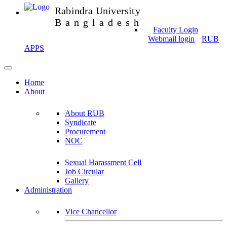
Rabindra University
Bangladesh
Faculty Login
Webmail login
RUB
APPS
Home
About
About RUB
Syndicate
Procurement
NOC
Sexual Harassment Cell
Job Circular
Gallery
Administration
Vice Chancellor