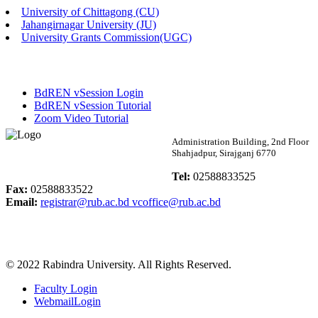
University of Chittagong (CU)
Published: 02:13pm, 7th May, 2026
Jahangirnagar University (JU)
University Grants Commission(UGC)
ম্যানেজমেন্ট বিভাগ ভর্তি বিজ্ঞপ্তি (২০২৩-২৪ শিক্ষাবর্ষ)
Published: 02:11pm, 7th May, 2026
BdREN vSession Login
ভর্তি বিজ্ঞপ্তি সমাজবিজ্ঞান বিভাগ (১ম বর্ষ ২য় সেমি.)
BdREN vSession Tutorial
Zoom Video Tutorial
Published: 02:07pm, 7th May, 2026
Rabindra University
Administration Building, 2nd Floor
Shahjadpur, Sirajganj 6770
ফরম পূরণ বিজ্ঞপ্তি, সমাজবিজ্ঞান বিভাগ (শিক্ষাবর্ষ: ২০২৩-২৪)
Bangladesh
Tel:
02588833525
Published: 03:09pm, 30th Apr, 2026
Fax:
02588833522
Email:
registrar@rub.ac.bd
vcoffice@rub.ac.bd
ছাত্রী হল (অস্থায়ী)-এ সিট বরাদ্দ সংক্রান্ত অফিস বিজ্ঞপ্তি
Published: 03:07pm, 30th Apr, 2026
© 2022 Rabindra University. All Rights Reserved.
ভর্তি বিজ্ঞপ্তি, সমাজবিজ্ঞান বিভাগ (শিক্ষাবর্ষ: 2023-24)
Faculty Login
Published: 03:05pm, 30th Apr, 2026
WebmailLogin