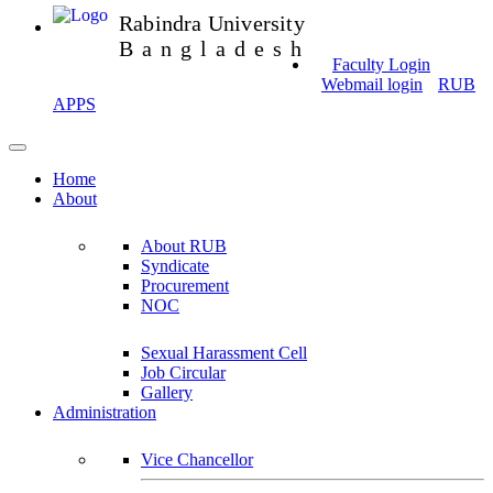
Rabindra University
Bangladesh
Faculty Login
Webmail login
RUB
APPS
Home
About
About RUB
Syndicate
Procurement
NOC
Sexual Harassment Cell
Job Circular
Gallery
Administration
Vice Chancellor