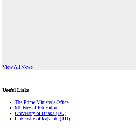
Published: 10:58pm, 19th May, 2026
anniversary
অফিস বিজ্ঞপ্তি (অস্থায়ী ছাত্রী হল)
Read More
Published: 03:48pm, 19th May, 2026
অফিস বিজ্ঞপ্তি ছুটি
Published: 03:46pm, 19th May, 2026
নিয়োগ পরীক্ষা স্থগিত বিজ্ঞপ্তি
s World Teachers’ Day
View All News
Published: 03:45pm, 17th May, 2026
অফিস বিজ্ঞপ্তি (ছাত্রী হল)
Useful Links
Published: 02:58pm, 14th May, 2026
The Prime Minister's Office
Ministry of Education
ভর্তি বিজ্ঞপ্তি (সংগীত বিভাগ)
University of Dhaka (DU)
University of Rajshahi (RU)
Published: 02:15pm, 7th May, 2026
ভর্তি বিজ্ঞপ্তি সমাজবিজ্ঞান বিভাগ ( ৩য় বর্ষ ১ম সেমি.)