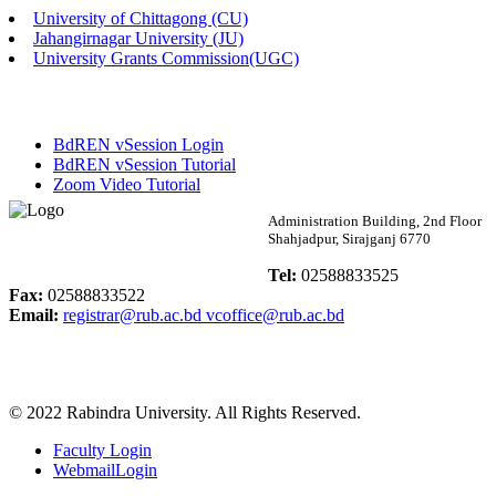
University of Chittagong (CU)
Published: 02:13pm, 7th May, 2026
Jahangirnagar University (JU)
University Grants Commission(UGC)
ম্যানেজমেন্ট বিভাগ ভর্তি বিজ্ঞপ্তি (২০২৩-২৪ শিক্ষাবর্ষ)
Published: 02:11pm, 7th May, 2026
BdREN vSession Login
ভর্তি বিজ্ঞপ্তি সমাজবিজ্ঞান বিভাগ (১ম বর্ষ ২য় সেমি.)
BdREN vSession Tutorial
Zoom Video Tutorial
Published: 02:07pm, 7th May, 2026
Rabindra University
Administration Building, 2nd Floor
Shahjadpur, Sirajganj 6770
ফরম পূরণ বিজ্ঞপ্তি, সমাজবিজ্ঞান বিভাগ (শিক্ষাবর্ষ: ২০২৩-২৪)
Bangladesh
Tel:
02588833525
Published: 03:09pm, 30th Apr, 2026
Fax:
02588833522
Email:
registrar@rub.ac.bd
vcoffice@rub.ac.bd
ছাত্রী হল (অস্থায়ী)-এ সিট বরাদ্দ সংক্রান্ত অফিস বিজ্ঞপ্তি
Published: 03:07pm, 30th Apr, 2026
© 2022 Rabindra University. All Rights Reserved.
ভর্তি বিজ্ঞপ্তি, সমাজবিজ্ঞান বিভাগ (শিক্ষাবর্ষ: 2023-24)
Faculty Login
Published: 03:05pm, 30th Apr, 2026
WebmailLogin