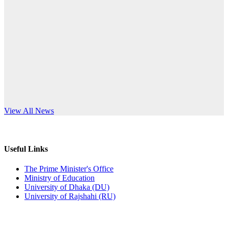
Published: 10:58pm, 19th May, 2026
anniversary
অফিস বিজ্ঞপ্তি (অস্থায়ী ছাত্রী হল)
Read More
Published: 03:48pm, 19th May, 2026
অফিস বিজ্ঞপ্তি ছুটি
Published: 03:46pm, 19th May, 2026
নিয়োগ পরীক্ষা স্থগিত বিজ্ঞপ্তি
s World Teachers’ Day
View All News
Published: 03:45pm, 17th May, 2026
অফিস বিজ্ঞপ্তি (ছাত্রী হল)
Useful Links
Published: 02:58pm, 14th May, 2026
The Prime Minister's Office
Ministry of Education
ভর্তি বিজ্ঞপ্তি (সংগীত বিভাগ)
University of Dhaka (DU)
University of Rajshahi (RU)
Published: 02:15pm, 7th May, 2026
ভর্তি বিজ্ঞপ্তি সমাজবিজ্ঞান বিভাগ ( ৩য় বর্ষ ১ম সেমি.)