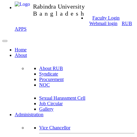
Rabindra University
Bangladesh
Faculty Login
Webmail login
RUB
APPS
Home
About
About RUB
Syndicate
Procurement
NOC
Sexual Harassment Cell
Job Circular
Gallery
Administration
Vice Chancellor