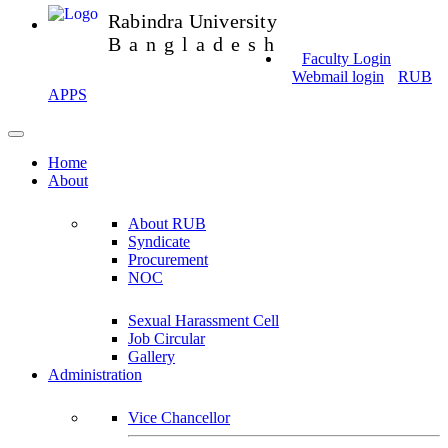
Rabindra University
Bangladesh
Faculty Login
Webmail login
RUB
APPS
Home
About
About RUB
Syndicate
Procurement
NOC
Sexual Harassment Cell
Job Circular
Gallery
Administration
Vice Chancellor