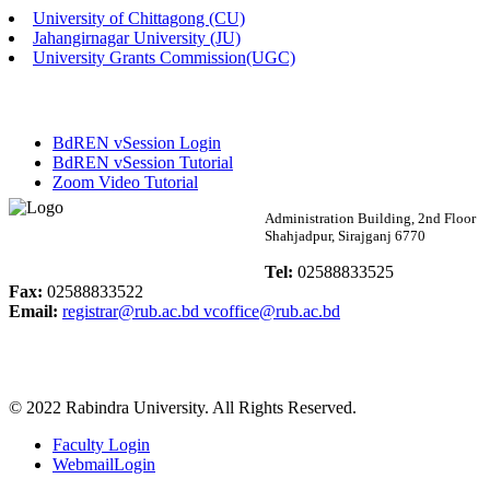
University of Chittagong (CU)
Published: 02:58pm, 14th May, 2026
Jahangirnagar University (JU)
University Grants Commission(UGC)
ভর্তি বিজ্ঞপ্তি (সংগীত বিভাগ)
Published: 02:15pm, 7th May, 2026
BdREN vSession Login
ভর্তি বিজ্ঞপ্তি সমাজবিজ্ঞান বিভাগ ( ৩য় বর্ষ ১ম সেমি.)
BdREN vSession Tutorial
Zoom Video Tutorial
Published: 02:13pm, 7th May, 2026
Rabindra University
Administration Building, 2nd Floor
Shahjadpur, Sirajganj 6770
ম্যানেজমেন্ট বিভাগ ভর্তি বিজ্ঞপ্তি (২০২৩-২৪ শিক্ষাবর্ষ)
Bangladesh
Tel:
02588833525
Published: 02:11pm, 7th May, 2026
Fax:
02588833522
Email:
registrar@rub.ac.bd
vcoffice@rub.ac.bd
ভর্তি বিজ্ঞপ্তি সমাজবিজ্ঞান বিভাগ (১ম বর্ষ ২য় সেমি.)
Published: 02:07pm, 7th May, 2026
© 2022 Rabindra University. All Rights Reserved.
ফরম পূরণ বিজ্ঞপ্তি, সমাজবিজ্ঞান বিভাগ (শিক্ষাবর্ষ: ২০২৩-২৪)
Faculty Login
Published: 03:09pm, 30th Apr, 2026
WebmailLogin