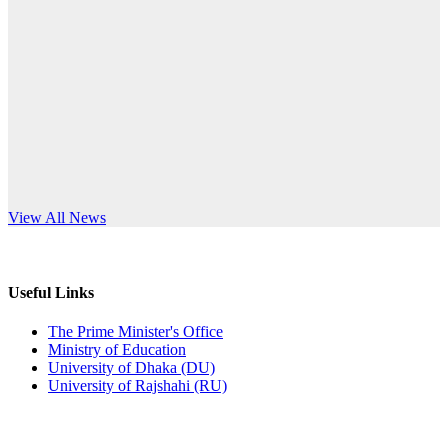
Published: 12:24pm, 8th Jun, 2026
anniversary
দরপত্র বিজ্ঞপ্তি (ছাত্রী হলের বৈদ্যুতিক সরঞ্জামাদি)
Read More
Published: 04:24pm, 21st May, 2026
প্রচারিত অসত্য ও বিভ্রান্তিকার সংবাদের প্রতিবাদ
Published: 10:58pm, 19th May, 2026
অফিস বিজ্ঞপ্তি (অস্থায়ী ছাত্রী হল)
s World Teachers’ Day
View All News
Published: 03:48pm, 19th May, 2026
অফিস বিজ্ঞপ্তি ছুটি
Useful Links
Published: 03:46pm, 19th May, 2026
The Prime Minister's Office
Ministry of Education
নিয়োগ পরীক্ষা স্থগিত বিজ্ঞপ্তি
University of Dhaka (DU)
University of Rajshahi (RU)
Published: 03:45pm, 17th May, 2026
অফিস বিজ্ঞপ্তি (ছাত্রী হল)