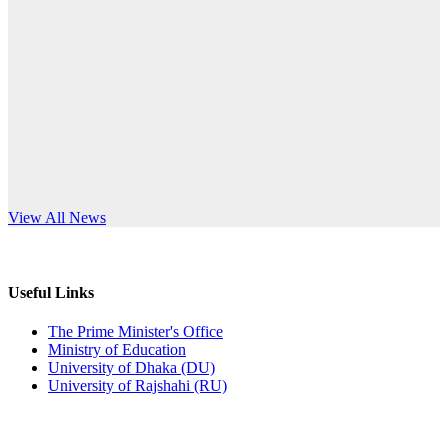
Published: 03:44pm, 5th Jul, 2026
anniversary
নিয়োগ পরীক্ষা স্থগিত (বাবুর্চি)
Read More
Published: 07:04pm, 8th Jun, 2026
নিয়োগ পরীক্ষা স্থগিত বিজ্ঞপ্তি
Published: 12:24pm, 8th Jun, 2026
দরপত্র বিজ্ঞপ্তি (ছাত্রী হলের বৈদ্যুতিক সরঞ্জামাদি)
s World Teachers’ Day
View All News
Published: 04:24pm, 21st May, 2026
প্রচারিত অসত্য ও বিভ্রান্তিকার সংবাদের প্রতিবাদ
Useful Links
Published: 10:58pm, 19th May, 2026
The Prime Minister's Office
Ministry of Education
অফিস বিজ্ঞপ্তি (অস্থায়ী ছাত্রী হল)
University of Dhaka (DU)
University of Rajshahi (RU)
Published: 03:48pm, 19th May, 2026
অফিস বিজ্ঞপ্তি ছুটি