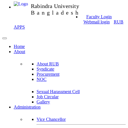
Rabindra University
Bangladesh
Faculty Login
Webmail login
RUB
APPS
Home
About
About RUB
Syndicate
Procurement
NOC
Sexual Harassment Cell
Job Circular
Gallery
Administration
Vice Chancellor