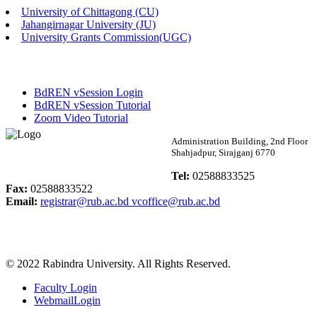
University of Chittagong (CU)
Published: 03:46pm, 19th May, 2026
Jahangirnagar University (JU)
University Grants Commission(UGC)
নিয়োগ পরীক্ষা স্থগিত বিজ্ঞপ্তি
Published: 03:45pm, 17th May, 2026
BdREN vSession Login
অফিস বিজ্ঞপ্তি (ছাত্রী হল)
BdREN vSession Tutorial
Zoom Video Tutorial
Published: 02:58pm, 14th May, 2026
Rabindra University
Administration Building, 2nd Floor
Shahjadpur, Sirajganj 6770
ভর্তি বিজ্ঞপ্তি (সংগীত বিভাগ)
Bangladesh
Tel:
02588833525
Published: 02:15pm, 7th May, 2026
Fax:
02588833522
Email:
registrar@rub.ac.bd
vcoffice@rub.ac.bd
ভর্তি বিজ্ঞপ্তি সমাজবিজ্ঞান বিভাগ ( ৩য় বর্ষ ১ম সেমি.)
Published: 02:13pm, 7th May, 2026
© 2022 Rabindra University. All Rights Reserved.
ম্যানেজমেন্ট বিভাগ ভর্তি বিজ্ঞপ্তি (২০২৩-২৪ শিক্ষাবর্ষ)
Faculty Login
Published: 02:11pm, 7th May, 2026
WebmailLogin