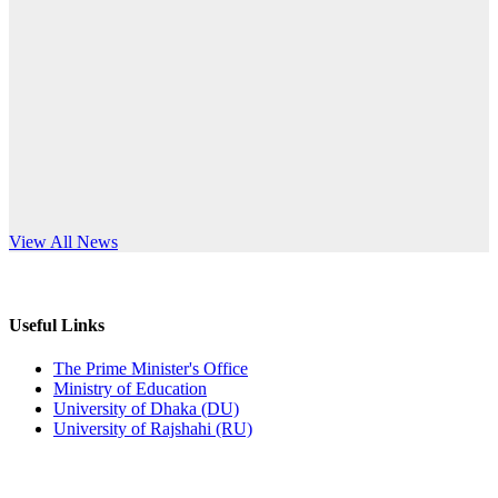
Published: 10:58pm, 19th May, 2026
anniversary
অফিস বিজ্ঞপ্তি (অস্থায়ী ছাত্রী হল)
Read More
Published: 03:48pm, 19th May, 2026
অফিস বিজ্ঞপ্তি ছুটি
Published: 03:46pm, 19th May, 2026
নিয়োগ পরীক্ষা স্থগিত বিজ্ঞপ্তি
s World Teachers’ Day
View All News
Published: 03:45pm, 17th May, 2026
অফিস বিজ্ঞপ্তি (ছাত্রী হল)
Useful Links
Published: 02:58pm, 14th May, 2026
The Prime Minister's Office
Ministry of Education
ভর্তি বিজ্ঞপ্তি (সংগীত বিভাগ)
University of Dhaka (DU)
University of Rajshahi (RU)
Published: 02:15pm, 7th May, 2026
ভর্তি বিজ্ঞপ্তি সমাজবিজ্ঞান বিভাগ ( ৩য় বর্ষ ১ম সেমি.)