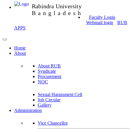
Rabindra University
Bangladesh
Faculty Login
Webmail login
RUB
APPS
Home
About
About RUB
Syndicate
Procurement
NOC
Sexual Harassment Cell
Job Circular
Gallery
Administration
Vice Chancellor