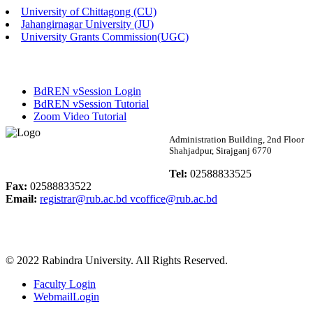
University of Chittagong (CU)
Published: 02:13pm, 7th May, 2026
Jahangirnagar University (JU)
University Grants Commission(UGC)
ম্যানেজমেন্ট বিভাগ ভর্তি বিজ্ঞপ্তি (২০২৩-২৪ শিক্ষাবর্ষ)
Published: 02:11pm, 7th May, 2026
BdREN vSession Login
ভর্তি বিজ্ঞপ্তি সমাজবিজ্ঞান বিভাগ (১ম বর্ষ ২য় সেমি.)
BdREN vSession Tutorial
Zoom Video Tutorial
Published: 02:07pm, 7th May, 2026
Rabindra University
Administration Building, 2nd Floor
Shahjadpur, Sirajganj 6770
ফরম পূরণ বিজ্ঞপ্তি, সমাজবিজ্ঞান বিভাগ (শিক্ষাবর্ষ: ২০২৩-২৪)
Bangladesh
Tel:
02588833525
Published: 03:09pm, 30th Apr, 2026
Fax:
02588833522
Email:
registrar@rub.ac.bd
vcoffice@rub.ac.bd
ছাত্রী হল (অস্থায়ী)-এ সিট বরাদ্দ সংক্রান্ত অফিস বিজ্ঞপ্তি
Published: 03:07pm, 30th Apr, 2026
© 2022 Rabindra University. All Rights Reserved.
ভর্তি বিজ্ঞপ্তি, সমাজবিজ্ঞান বিভাগ (শিক্ষাবর্ষ: 2023-24)
Faculty Login
Published: 03:05pm, 30th Apr, 2026
WebmailLogin