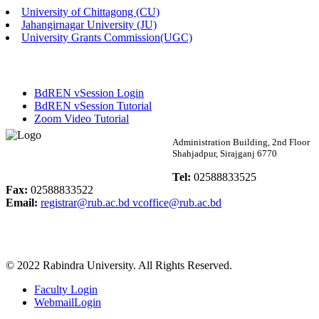
University of Chittagong (CU)
Published: 02:58pm, 14th May, 2026
Jahangirnagar University (JU)
University Grants Commission(UGC)
ভর্তি বিজ্ঞপ্তি (সংগীত বিভাগ)
Published: 02:15pm, 7th May, 2026
BdREN vSession Login
ভর্তি বিজ্ঞপ্তি সমাজবিজ্ঞান বিভাগ ( ৩য় বর্ষ ১ম সেমি.)
BdREN vSession Tutorial
Zoom Video Tutorial
Published: 02:13pm, 7th May, 2026
Rabindra University
Administration Building, 2nd Floor
Shahjadpur, Sirajganj 6770
ম্যানেজমেন্ট বিভাগ ভর্তি বিজ্ঞপ্তি (২০২৩-২৪ শিক্ষাবর্ষ)
Bangladesh
Tel:
02588833525
Published: 02:11pm, 7th May, 2026
Fax:
02588833522
Email:
registrar@rub.ac.bd
vcoffice@rub.ac.bd
ভর্তি বিজ্ঞপ্তি সমাজবিজ্ঞান বিভাগ (১ম বর্ষ ২য় সেমি.)
Published: 02:07pm, 7th May, 2026
© 2022 Rabindra University. All Rights Reserved.
ফরম পূরণ বিজ্ঞপ্তি, সমাজবিজ্ঞান বিভাগ (শিক্ষাবর্ষ: ২০২৩-২৪)
Faculty Login
Published: 03:09pm, 30th Apr, 2026
WebmailLogin