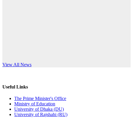
Published: 12:24pm, 8th Jun, 2026
anniversary
দরপত্র বিজ্ঞপ্তি (ছাত্রী হলের বৈদ্যুতিক সরঞ্জামাদি)
Read More
Published: 04:24pm, 21st May, 2026
প্রচারিত অসত্য ও বিভ্রান্তিকার সংবাদের প্রতিবাদ
Published: 10:58pm, 19th May, 2026
অফিস বিজ্ঞপ্তি (অস্থায়ী ছাত্রী হল)
s World Teachers’ Day
View All News
Published: 03:48pm, 19th May, 2026
অফিস বিজ্ঞপ্তি ছুটি
Useful Links
Published: 03:46pm, 19th May, 2026
The Prime Minister's Office
Ministry of Education
নিয়োগ পরীক্ষা স্থগিত বিজ্ঞপ্তি
University of Dhaka (DU)
University of Rajshahi (RU)
Published: 03:45pm, 17th May, 2026
অফিস বিজ্ঞপ্তি (ছাত্রী হল)