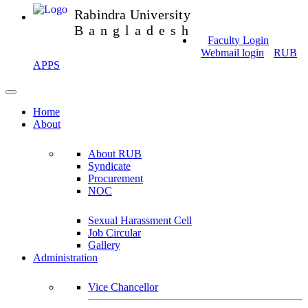
Rabindra University
Bangladesh
Faculty Login
Webmail login
RUB
APPS
Home
About
About RUB
Syndicate
Procurement
NOC
Sexual Harassment Cell
Job Circular
Gallery
Administration
Vice Chancellor