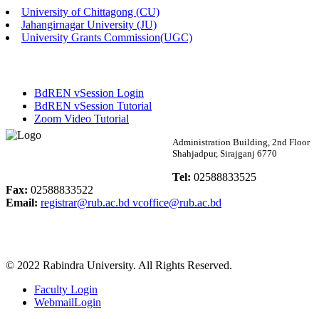
University of Chittagong (CU)
Published: 02:13pm, 7th May, 2026
Jahangirnagar University (JU)
University Grants Commission(UGC)
ম্যানেজমেন্ট বিভাগ ভর্তি বিজ্ঞপ্তি (২০২৩-২৪ শিক্ষাবর্ষ)
Published: 02:11pm, 7th May, 2026
BdREN vSession Login
ভর্তি বিজ্ঞপ্তি সমাজবিজ্ঞান বিভাগ (১ম বর্ষ ২য় সেমি.)
BdREN vSession Tutorial
Zoom Video Tutorial
Published: 02:07pm, 7th May, 2026
Rabindra University
Administration Building, 2nd Floor
Shahjadpur, Sirajganj 6770
ফরম পূরণ বিজ্ঞপ্তি, সমাজবিজ্ঞান বিভাগ (শিক্ষাবর্ষ: ২০২৩-২৪)
Bangladesh
Tel:
02588833525
Published: 03:09pm, 30th Apr, 2026
Fax:
02588833522
Email:
registrar@rub.ac.bd
vcoffice@rub.ac.bd
ছাত্রী হল (অস্থায়ী)-এ সিট বরাদ্দ সংক্রান্ত অফিস বিজ্ঞপ্তি
Published: 03:07pm, 30th Apr, 2026
© 2022 Rabindra University. All Rights Reserved.
ভর্তি বিজ্ঞপ্তি, সমাজবিজ্ঞান বিভাগ (শিক্ষাবর্ষ: 2023-24)
Faculty Login
Published: 03:05pm, 30th Apr, 2026
WebmailLogin