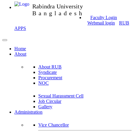
Rabindra University
Bangladesh
Faculty Login
Webmail login
RUB
APPS
Home
About
About RUB
Syndicate
Procurement
NOC
Sexual Harassment Cell
Job Circular
Gallery
Administration
Vice Chancellor