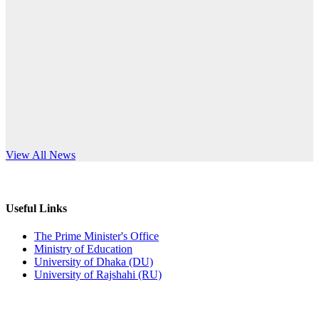
Published: 10:58pm, 19th May, 2026
anniversary
অফিস বিজ্ঞপ্তি (অস্থায়ী ছাত্রী হল)
Read More
Published: 03:48pm, 19th May, 2026
অফিস বিজ্ঞপ্তি ছুটি
Published: 03:46pm, 19th May, 2026
নিয়োগ পরীক্ষা স্থগিত বিজ্ঞপ্তি
s World Teachers’ Day
View All News
Published: 03:45pm, 17th May, 2026
অফিস বিজ্ঞপ্তি (ছাত্রী হল)
Useful Links
Published: 02:58pm, 14th May, 2026
The Prime Minister's Office
Ministry of Education
ভর্তি বিজ্ঞপ্তি (সংগীত বিভাগ)
University of Dhaka (DU)
University of Rajshahi (RU)
Published: 02:15pm, 7th May, 2026
ভর্তি বিজ্ঞপ্তি সমাজবিজ্ঞান বিভাগ ( ৩য় বর্ষ ১ম সেমি.)