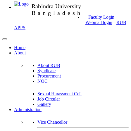
Rabindra University
Bangladesh
Faculty Login
Webmail login
RUB
APPS
Home
About
About RUB
Syndicate
Procurement
NOC
Sexual Harassment Cell
Job Circular
Gallery
Administration
Vice Chancellor