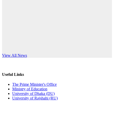
Published: 03:44pm, 5th Jul, 2026
anniversary
নিয়োগ পরীক্ষা স্থগিত (বাবুর্চি)
Read More
Published: 07:04pm, 8th Jun, 2026
নিয়োগ পরীক্ষা স্থগিত বিজ্ঞপ্তি
Published: 12:24pm, 8th Jun, 2026
দরপত্র বিজ্ঞপ্তি (ছাত্রী হলের বৈদ্যুতিক সরঞ্জামাদি)
s World Teachers’ Day
View All News
Published: 04:24pm, 21st May, 2026
প্রচারিত অসত্য ও বিভ্রান্তিকার সংবাদের প্রতিবাদ
Useful Links
Published: 10:58pm, 19th May, 2026
The Prime Minister's Office
Ministry of Education
অফিস বিজ্ঞপ্তি (অস্থায়ী ছাত্রী হল)
University of Dhaka (DU)
University of Rajshahi (RU)
Published: 03:48pm, 19th May, 2026
অফিস বিজ্ঞপ্তি ছুটি