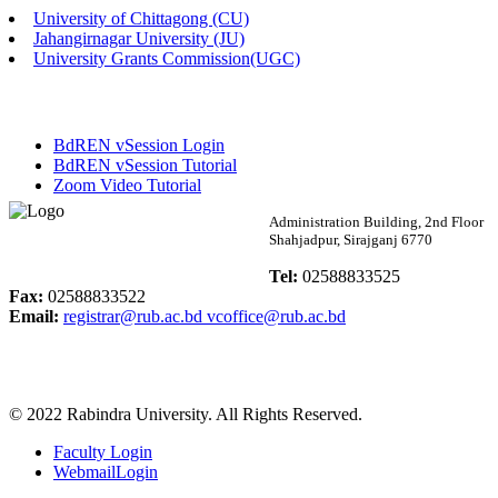
University of Chittagong (CU)
Published: 03:46pm, 19th May, 2026
Jahangirnagar University (JU)
University Grants Commission(UGC)
নিয়োগ পরীক্ষা স্থগিত বিজ্ঞপ্তি
Published: 03:45pm, 17th May, 2026
BdREN vSession Login
অফিস বিজ্ঞপ্তি (ছাত্রী হল)
BdREN vSession Tutorial
Zoom Video Tutorial
Published: 02:58pm, 14th May, 2026
Rabindra University
Administration Building, 2nd Floor
Shahjadpur, Sirajganj 6770
ভর্তি বিজ্ঞপ্তি (সংগীত বিভাগ)
Bangladesh
Tel:
02588833525
Published: 02:15pm, 7th May, 2026
Fax:
02588833522
Email:
registrar@rub.ac.bd
vcoffice@rub.ac.bd
ভর্তি বিজ্ঞপ্তি সমাজবিজ্ঞান বিভাগ ( ৩য় বর্ষ ১ম সেমি.)
Published: 02:13pm, 7th May, 2026
© 2022 Rabindra University. All Rights Reserved.
ম্যানেজমেন্ট বিভাগ ভর্তি বিজ্ঞপ্তি (২০২৩-২৪ শিক্ষাবর্ষ)
Faculty Login
Published: 02:11pm, 7th May, 2026
WebmailLogin