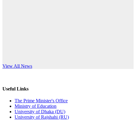
Published: 12:24pm, 8th Jun, 2026
anniversary
দরপত্র বিজ্ঞপ্তি (ছাত্রী হলের বৈদ্যুতিক সরঞ্জামাদি)
Read More
Published: 04:24pm, 21st May, 2026
প্রচারিত অসত্য ও বিভ্রান্তিকার সংবাদের প্রতিবাদ
Published: 10:58pm, 19th May, 2026
অফিস বিজ্ঞপ্তি (অস্থায়ী ছাত্রী হল)
s World Teachers’ Day
View All News
Published: 03:48pm, 19th May, 2026
অফিস বিজ্ঞপ্তি ছুটি
Useful Links
Published: 03:46pm, 19th May, 2026
The Prime Minister's Office
Ministry of Education
নিয়োগ পরীক্ষা স্থগিত বিজ্ঞপ্তি
University of Dhaka (DU)
University of Rajshahi (RU)
Published: 03:45pm, 17th May, 2026
অফিস বিজ্ঞপ্তি (ছাত্রী হল)