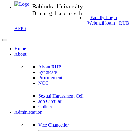
Rabindra University
Bangladesh
Faculty Login
Webmail login
RUB
APPS
Home
About
About RUB
Syndicate
Procurement
NOC
Sexual Harassment Cell
Job Circular
Gallery
Administration
Vice Chancellor