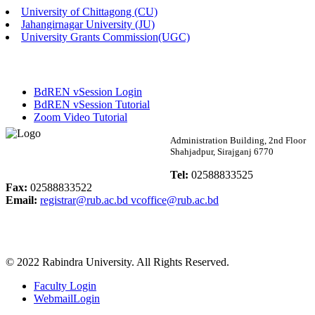
University of Chittagong (CU)
Published: 02:58pm, 14th May, 2026
Jahangirnagar University (JU)
University Grants Commission(UGC)
ভর্তি বিজ্ঞপ্তি (সংগীত বিভাগ)
Published: 02:15pm, 7th May, 2026
BdREN vSession Login
ভর্তি বিজ্ঞপ্তি সমাজবিজ্ঞান বিভাগ ( ৩য় বর্ষ ১ম সেমি.)
BdREN vSession Tutorial
Zoom Video Tutorial
Published: 02:13pm, 7th May, 2026
Rabindra University
Administration Building, 2nd Floor
Shahjadpur, Sirajganj 6770
ম্যানেজমেন্ট বিভাগ ভর্তি বিজ্ঞপ্তি (২০২৩-২৪ শিক্ষাবর্ষ)
Bangladesh
Tel:
02588833525
Published: 02:11pm, 7th May, 2026
Fax:
02588833522
Email:
registrar@rub.ac.bd
vcoffice@rub.ac.bd
ভর্তি বিজ্ঞপ্তি সমাজবিজ্ঞান বিভাগ (১ম বর্ষ ২য় সেমি.)
Published: 02:07pm, 7th May, 2026
© 2022 Rabindra University. All Rights Reserved.
ফরম পূরণ বিজ্ঞপ্তি, সমাজবিজ্ঞান বিভাগ (শিক্ষাবর্ষ: ২০২৩-২৪)
Faculty Login
Published: 03:09pm, 30th Apr, 2026
WebmailLogin