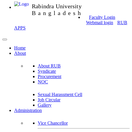
Rabindra University
Bangladesh
Faculty Login
Webmail login
RUB
APPS
Home
About
About RUB
Syndicate
Procurement
NOC
Sexual Harassment Cell
Job Circular
Gallery
Administration
Vice Chancellor