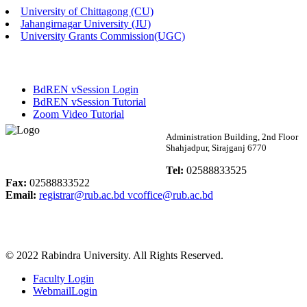
University of Chittagong (CU)
Published: 02:13pm, 7th May, 2026
Jahangirnagar University (JU)
University Grants Commission(UGC)
ম্যানেজমেন্ট বিভাগ ভর্তি বিজ্ঞপ্তি (২০২৩-২৪ শিক্ষাবর্ষ)
Published: 02:11pm, 7th May, 2026
BdREN vSession Login
ভর্তি বিজ্ঞপ্তি সমাজবিজ্ঞান বিভাগ (১ম বর্ষ ২য় সেমি.)
BdREN vSession Tutorial
Zoom Video Tutorial
Published: 02:07pm, 7th May, 2026
Rabindra University
Administration Building, 2nd Floor
Shahjadpur, Sirajganj 6770
ফরম পূরণ বিজ্ঞপ্তি, সমাজবিজ্ঞান বিভাগ (শিক্ষাবর্ষ: ২০২৩-২৪)
Bangladesh
Tel:
02588833525
Published: 03:09pm, 30th Apr, 2026
Fax:
02588833522
Email:
registrar@rub.ac.bd
vcoffice@rub.ac.bd
ছাত্রী হল (অস্থায়ী)-এ সিট বরাদ্দ সংক্রান্ত অফিস বিজ্ঞপ্তি
Published: 03:07pm, 30th Apr, 2026
© 2022 Rabindra University. All Rights Reserved.
ভর্তি বিজ্ঞপ্তি, সমাজবিজ্ঞান বিভাগ (শিক্ষাবর্ষ: 2023-24)
Faculty Login
Published: 03:05pm, 30th Apr, 2026
WebmailLogin