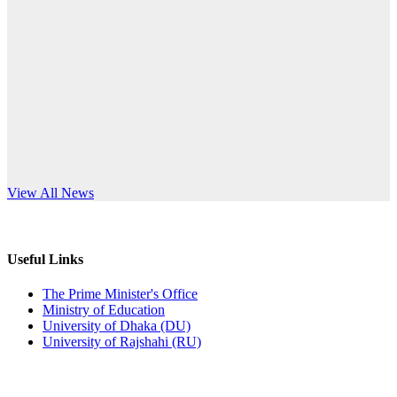
Published: 10:58pm, 19th May, 2026
anniversary
অফিস বিজ্ঞপ্তি (অস্থায়ী ছাত্রী হল)
Read More
Published: 03:48pm, 19th May, 2026
অফিস বিজ্ঞপ্তি ছুটি
Published: 03:46pm, 19th May, 2026
নিয়োগ পরীক্ষা স্থগিত বিজ্ঞপ্তি
s World Teachers’ Day
View All News
Published: 03:45pm, 17th May, 2026
অফিস বিজ্ঞপ্তি (ছাত্রী হল)
Useful Links
Published: 02:58pm, 14th May, 2026
The Prime Minister's Office
Ministry of Education
ভর্তি বিজ্ঞপ্তি (সংগীত বিভাগ)
University of Dhaka (DU)
University of Rajshahi (RU)
Published: 02:15pm, 7th May, 2026
ভর্তি বিজ্ঞপ্তি সমাজবিজ্ঞান বিভাগ ( ৩য় বর্ষ ১ম সেমি.)