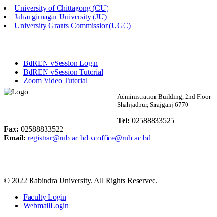
University of Chittagong (CU)
Published: 02:13pm, 7th May, 2026
Jahangirnagar University (JU)
University Grants Commission(UGC)
ম্যানেজমেন্ট বিভাগ ভর্তি বিজ্ঞপ্তি (২০২৩-২৪ শিক্ষাবর্ষ)
Published: 02:11pm, 7th May, 2026
BdREN vSession Login
ভর্তি বিজ্ঞপ্তি সমাজবিজ্ঞান বিভাগ (১ম বর্ষ ২য় সেমি.)
BdREN vSession Tutorial
Zoom Video Tutorial
Published: 02:07pm, 7th May, 2026
Rabindra University
Administration Building, 2nd Floor
Shahjadpur, Sirajganj 6770
ফরম পূরণ বিজ্ঞপ্তি, সমাজবিজ্ঞান বিভাগ (শিক্ষাবর্ষ: ২০২৩-২৪)
Bangladesh
Tel:
02588833525
Published: 03:09pm, 30th Apr, 2026
Fax:
02588833522
Email:
registrar@rub.ac.bd
vcoffice@rub.ac.bd
ছাত্রী হল (অস্থায়ী)-এ সিট বরাদ্দ সংক্রান্ত অফিস বিজ্ঞপ্তি
Published: 03:07pm, 30th Apr, 2026
© 2022 Rabindra University. All Rights Reserved.
ভর্তি বিজ্ঞপ্তি, সমাজবিজ্ঞান বিভাগ (শিক্ষাবর্ষ: 2023-24)
Faculty Login
Published: 03:05pm, 30th Apr, 2026
WebmailLogin