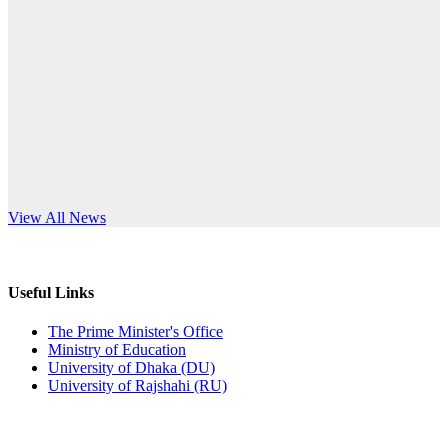
Published: 10:58pm, 19th May, 2026
anniversary
অফিস বিজ্ঞপ্তি (অস্থায়ী ছাত্রী হল)
Read More
Published: 03:48pm, 19th May, 2026
অফিস বিজ্ঞপ্তি ছুটি
Published: 03:46pm, 19th May, 2026
নিয়োগ পরীক্ষা স্থগিত বিজ্ঞপ্তি
s World Teachers’ Day
View All News
Published: 03:45pm, 17th May, 2026
অফিস বিজ্ঞপ্তি (ছাত্রী হল)
Useful Links
Published: 02:58pm, 14th May, 2026
The Prime Minister's Office
Ministry of Education
ভর্তি বিজ্ঞপ্তি (সংগীত বিভাগ)
University of Dhaka (DU)
University of Rajshahi (RU)
Published: 02:15pm, 7th May, 2026
ভর্তি বিজ্ঞপ্তি সমাজবিজ্ঞান বিভাগ ( ৩য় বর্ষ ১ম সেমি.)