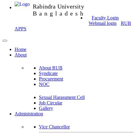
Rabindra University
Bangladesh
Faculty Login
Webmail login
RUB
APPS
Home
About
About RUB
Syndicate
Procurement
NOC
Sexual Harassment Cell
Job Circular
Gallery
Administration
Vice Chancellor