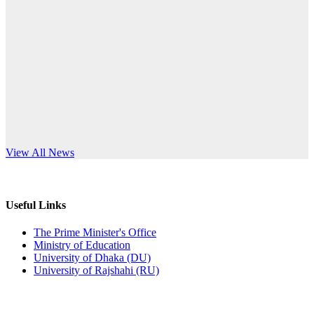
Published: 10:58pm, 19th May, 2026
anniversary
অফিস বিজ্ঞপ্তি (অস্থায়ী ছাত্রী হল)
Read More
Published: 03:48pm, 19th May, 2026
অফিস বিজ্ঞপ্তি ছুটি
Published: 03:46pm, 19th May, 2026
নিয়োগ পরীক্ষা স্থগিত বিজ্ঞপ্তি
s World Teachers’ Day
View All News
Published: 03:45pm, 17th May, 2026
অফিস বিজ্ঞপ্তি (ছাত্রী হল)
Useful Links
Published: 02:58pm, 14th May, 2026
The Prime Minister's Office
Ministry of Education
ভর্তি বিজ্ঞপ্তি (সংগীত বিভাগ)
University of Dhaka (DU)
University of Rajshahi (RU)
Published: 02:15pm, 7th May, 2026
ভর্তি বিজ্ঞপ্তি সমাজবিজ্ঞান বিভাগ ( ৩য় বর্ষ ১ম সেমি.)