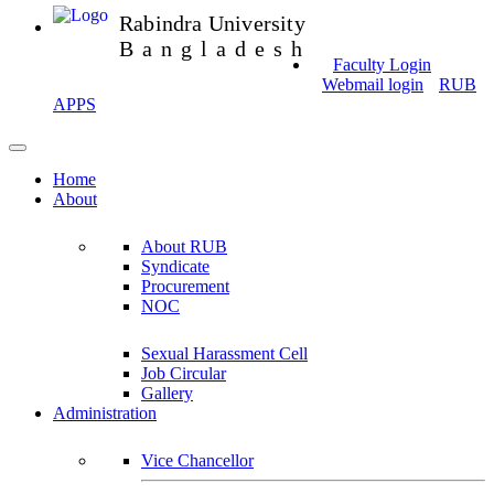
Rabindra University
Bangladesh
Faculty Login
Webmail login
RUB
APPS
Home
About
About RUB
Syndicate
Procurement
NOC
Sexual Harassment Cell
Job Circular
Gallery
Administration
Vice Chancellor