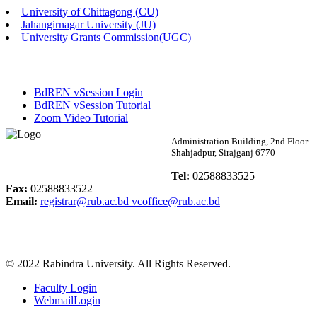
University of Chittagong (CU)
Published: 02:13pm, 7th May, 2026
Jahangirnagar University (JU)
University Grants Commission(UGC)
ম্যানেজমেন্ট বিভাগ ভর্তি বিজ্ঞপ্তি (২০২৩-২৪ শিক্ষাবর্ষ)
Published: 02:11pm, 7th May, 2026
BdREN vSession Login
ভর্তি বিজ্ঞপ্তি সমাজবিজ্ঞান বিভাগ (১ম বর্ষ ২য় সেমি.)
BdREN vSession Tutorial
Zoom Video Tutorial
Published: 02:07pm, 7th May, 2026
Rabindra University
Administration Building, 2nd Floor
Shahjadpur, Sirajganj 6770
ফরম পূরণ বিজ্ঞপ্তি, সমাজবিজ্ঞান বিভাগ (শিক্ষাবর্ষ: ২০২৩-২৪)
Bangladesh
Tel:
02588833525
Published: 03:09pm, 30th Apr, 2026
Fax:
02588833522
Email:
registrar@rub.ac.bd
vcoffice@rub.ac.bd
ছাত্রী হল (অস্থায়ী)-এ সিট বরাদ্দ সংক্রান্ত অফিস বিজ্ঞপ্তি
Published: 03:07pm, 30th Apr, 2026
© 2022 Rabindra University. All Rights Reserved.
ভর্তি বিজ্ঞপ্তি, সমাজবিজ্ঞান বিভাগ (শিক্ষাবর্ষ: 2023-24)
Faculty Login
Published: 03:05pm, 30th Apr, 2026
WebmailLogin