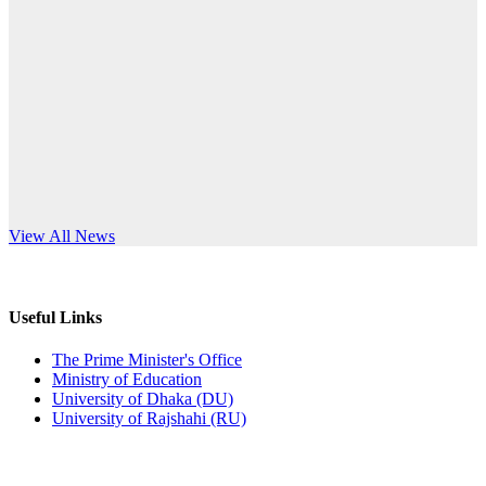
Published: 10:58pm, 19th May, 2026
anniversary
অফিস বিজ্ঞপ্তি (অস্থায়ী ছাত্রী হল)
Read More
Published: 03:48pm, 19th May, 2026
অফিস বিজ্ঞপ্তি ছুটি
Published: 03:46pm, 19th May, 2026
নিয়োগ পরীক্ষা স্থগিত বিজ্ঞপ্তি
s World Teachers’ Day
View All News
Published: 03:45pm, 17th May, 2026
অফিস বিজ্ঞপ্তি (ছাত্রী হল)
Useful Links
Published: 02:58pm, 14th May, 2026
The Prime Minister's Office
Ministry of Education
ভর্তি বিজ্ঞপ্তি (সংগীত বিভাগ)
University of Dhaka (DU)
University of Rajshahi (RU)
Published: 02:15pm, 7th May, 2026
ভর্তি বিজ্ঞপ্তি সমাজবিজ্ঞান বিভাগ ( ৩য় বর্ষ ১ম সেমি.)