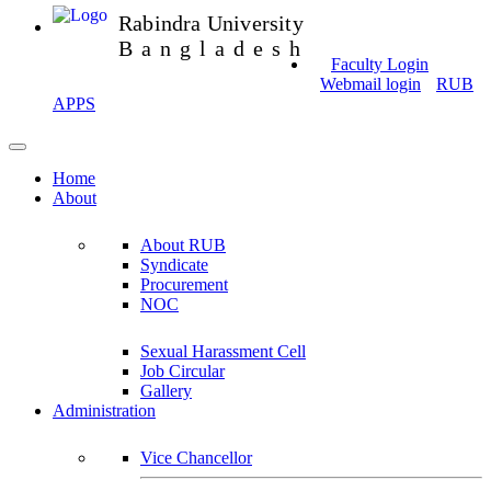
Rabindra University
Bangladesh
Faculty Login
Webmail login
RUB
APPS
Home
About
About RUB
Syndicate
Procurement
NOC
Sexual Harassment Cell
Job Circular
Gallery
Administration
Vice Chancellor