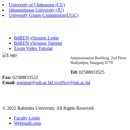
University of Chittagong (CU)
Published: 02:13pm, 7th May, 2026
Jahangirnagar University (JU)
University Grants Commission(UGC)
ম্যানেজমেন্ট বিভাগ ভর্তি বিজ্ঞপ্তি (২০২৩-২৪ শিক্ষাবর্ষ)
Published: 02:11pm, 7th May, 2026
BdREN vSession Login
ভর্তি বিজ্ঞপ্তি সমাজবিজ্ঞান বিভাগ (১ম বর্ষ ২য় সেমি.)
BdREN vSession Tutorial
Zoom Video Tutorial
Published: 02:07pm, 7th May, 2026
Rabindra University
Administration Building, 2nd Floor
Shahjadpur, Sirajganj 6770
ফরম পূরণ বিজ্ঞপ্তি, সমাজবিজ্ঞান বিভাগ (শিক্ষাবর্ষ: ২০২৩-২৪)
Bangladesh
Tel:
02588833525
Published: 03:09pm, 30th Apr, 2026
Fax:
02588833522
Email:
registrar@rub.ac.bd
vcoffice@rub.ac.bd
ছাত্রী হল (অস্থায়ী)-এ সিট বরাদ্দ সংক্রান্ত অফিস বিজ্ঞপ্তি
Published: 03:07pm, 30th Apr, 2026
© 2022 Rabindra University. All Rights Reserved.
ভর্তি বিজ্ঞপ্তি, সমাজবিজ্ঞান বিভাগ (শিক্ষাবর্ষ: 2023-24)
Faculty Login
Published: 03:05pm, 30th Apr, 2026
WebmailLogin