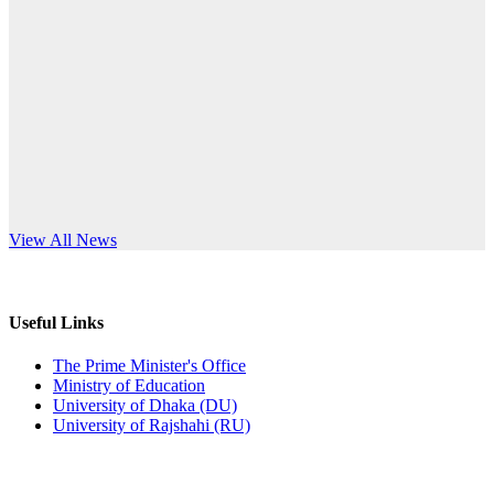
Published: 10:58pm, 19th May, 2026
anniversary
অফিস বিজ্ঞপ্তি (অস্থায়ী ছাত্রী হল)
Read More
Published: 03:48pm, 19th May, 2026
অফিস বিজ্ঞপ্তি ছুটি
Published: 03:46pm, 19th May, 2026
নিয়োগ পরীক্ষা স্থগিত বিজ্ঞপ্তি
s World Teachers’ Day
View All News
Published: 03:45pm, 17th May, 2026
অফিস বিজ্ঞপ্তি (ছাত্রী হল)
Useful Links
Published: 02:58pm, 14th May, 2026
The Prime Minister's Office
Ministry of Education
ভর্তি বিজ্ঞপ্তি (সংগীত বিভাগ)
University of Dhaka (DU)
University of Rajshahi (RU)
Published: 02:15pm, 7th May, 2026
ভর্তি বিজ্ঞপ্তি সমাজবিজ্ঞান বিভাগ ( ৩য় বর্ষ ১ম সেমি.)