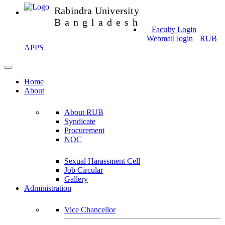
Rabindra University
Bangladesh
Faculty Login
Webmail login
RUB
APPS
Home
About
About RUB
Syndicate
Procurement
NOC
Sexual Harassment Cell
Job Circular
Gallery
Administration
Vice Chancellor