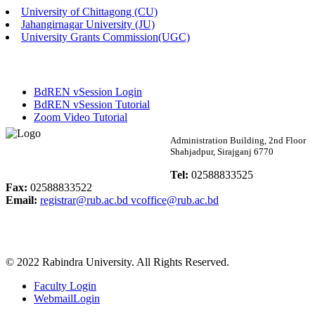
University of Chittagong (CU)
Published: 02:13pm, 7th May, 2026
Jahangirnagar University (JU)
University Grants Commission(UGC)
ম্যানেজমেন্ট বিভাগ ভর্তি বিজ্ঞপ্তি (২০২৩-২৪ শিক্ষাবর্ষ)
Published: 02:11pm, 7th May, 2026
BdREN vSession Login
ভর্তি বিজ্ঞপ্তি সমাজবিজ্ঞান বিভাগ (১ম বর্ষ ২য় সেমি.)
BdREN vSession Tutorial
Zoom Video Tutorial
Published: 02:07pm, 7th May, 2026
Rabindra University
Administration Building, 2nd Floor
Shahjadpur, Sirajganj 6770
ফরম পূরণ বিজ্ঞপ্তি, সমাজবিজ্ঞান বিভাগ (শিক্ষাবর্ষ: ২০২৩-২৪)
Bangladesh
Tel:
02588833525
Published: 03:09pm, 30th Apr, 2026
Fax:
02588833522
Email:
registrar@rub.ac.bd
vcoffice@rub.ac.bd
ছাত্রী হল (অস্থায়ী)-এ সিট বরাদ্দ সংক্রান্ত অফিস বিজ্ঞপ্তি
Published: 03:07pm, 30th Apr, 2026
© 2022 Rabindra University. All Rights Reserved.
ভর্তি বিজ্ঞপ্তি, সমাজবিজ্ঞান বিভাগ (শিক্ষাবর্ষ: 2023-24)
Faculty Login
Published: 03:05pm, 30th Apr, 2026
WebmailLogin