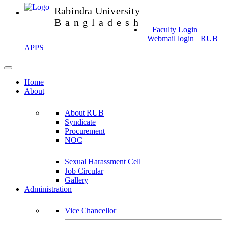
Rabindra University
Bangladesh
Faculty Login
Webmail login
RUB
APPS
Home
About
About RUB
Syndicate
Procurement
NOC
Sexual Harassment Cell
Job Circular
Gallery
Administration
Vice Chancellor