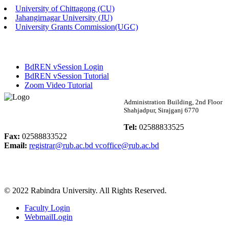
University of Chittagong (CU)
Published: 02:13pm, 7th May, 2026
Jahangirnagar University (JU)
University Grants Commission(UGC)
ম্যানেজমেন্ট বিভাগ ভর্তি বিজ্ঞপ্তি (২০২৩-২৪ শিক্ষাবর্ষ)
Published: 02:11pm, 7th May, 2026
BdREN vSession Login
ভর্তি বিজ্ঞপ্তি সমাজবিজ্ঞান বিভাগ (১ম বর্ষ ২য় সেমি.)
BdREN vSession Tutorial
Zoom Video Tutorial
Published: 02:07pm, 7th May, 2026
Rabindra University
Administration Building, 2nd Floor
Shahjadpur, Sirajganj 6770
ফরম পূরণ বিজ্ঞপ্তি, সমাজবিজ্ঞান বিভাগ (শিক্ষাবর্ষ: ২০২৩-২৪)
Bangladesh
Tel:
02588833525
Published: 03:09pm, 30th Apr, 2026
Fax:
02588833522
Email:
registrar@rub.ac.bd
vcoffice@rub.ac.bd
ছাত্রী হল (অস্থায়ী)-এ সিট বরাদ্দ সংক্রান্ত অফিস বিজ্ঞপ্তি
Published: 03:07pm, 30th Apr, 2026
© 2022 Rabindra University. All Rights Reserved.
ভর্তি বিজ্ঞপ্তি, সমাজবিজ্ঞান বিভাগ (শিক্ষাবর্ষ: 2023-24)
Faculty Login
Published: 03:05pm, 30th Apr, 2026
WebmailLogin