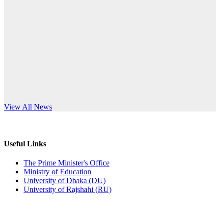
Published: 10:58pm, 19th May, 2026
anniversary
অফিস বিজ্ঞপ্তি (অস্থায়ী ছাত্রী হল)
Read More
Published: 03:48pm, 19th May, 2026
অফিস বিজ্ঞপ্তি ছুটি
Published: 03:46pm, 19th May, 2026
নিয়োগ পরীক্ষা স্থগিত বিজ্ঞপ্তি
s World Teachers’ Day
View All News
Published: 03:45pm, 17th May, 2026
অফিস বিজ্ঞপ্তি (ছাত্রী হল)
Useful Links
Published: 02:58pm, 14th May, 2026
The Prime Minister's Office
Ministry of Education
ভর্তি বিজ্ঞপ্তি (সংগীত বিভাগ)
University of Dhaka (DU)
University of Rajshahi (RU)
Published: 02:15pm, 7th May, 2026
ভর্তি বিজ্ঞপ্তি সমাজবিজ্ঞান বিভাগ ( ৩য় বর্ষ ১ম সেমি.)