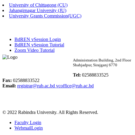
University of Chittagong (CU)
Published: 02:58pm, 14th May, 2026
Jahangirnagar University (JU)
University Grants Commission(UGC)
ভর্তি বিজ্ঞপ্তি (সংগীত বিভাগ)
Published: 02:15pm, 7th May, 2026
BdREN vSession Login
ভর্তি বিজ্ঞপ্তি সমাজবিজ্ঞান বিভাগ ( ৩য় বর্ষ ১ম সেমি.)
BdREN vSession Tutorial
Zoom Video Tutorial
Published: 02:13pm, 7th May, 2026
Rabindra University
Administration Building, 2nd Floor
Shahjadpur, Sirajganj 6770
ম্যানেজমেন্ট বিভাগ ভর্তি বিজ্ঞপ্তি (২০২৩-২৪ শিক্ষাবর্ষ)
Bangladesh
Tel:
02588833525
Published: 02:11pm, 7th May, 2026
Fax:
02588833522
Email:
registrar@rub.ac.bd
vcoffice@rub.ac.bd
ভর্তি বিজ্ঞপ্তি সমাজবিজ্ঞান বিভাগ (১ম বর্ষ ২য় সেমি.)
Published: 02:07pm, 7th May, 2026
© 2022 Rabindra University. All Rights Reserved.
ফরম পূরণ বিজ্ঞপ্তি, সমাজবিজ্ঞান বিভাগ (শিক্ষাবর্ষ: ২০২৩-২৪)
Faculty Login
Published: 03:09pm, 30th Apr, 2026
WebmailLogin