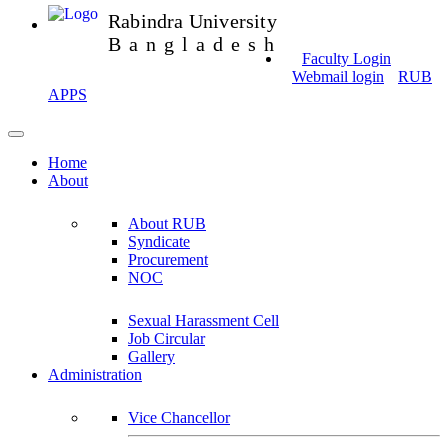
Rabindra University
Bangladesh
Faculty Login
Webmail login
RUB
APPS
Home
About
About RUB
Syndicate
Procurement
NOC
Sexual Harassment Cell
Job Circular
Gallery
Administration
Vice Chancellor