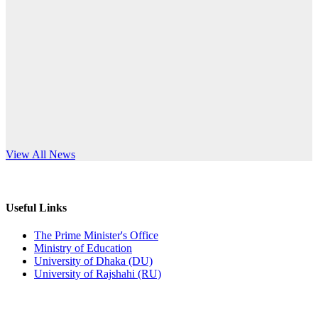
Published: 12:24pm, 8th Jun, 2026
anniversary
দরপত্র বিজ্ঞপ্তি (ছাত্রী হলের বৈদ্যুতিক সরঞ্জামাদি)
Read More
Published: 04:24pm, 21st May, 2026
প্রচারিত অসত্য ও বিভ্রান্তিকার সংবাদের প্রতিবাদ
Published: 10:58pm, 19th May, 2026
অফিস বিজ্ঞপ্তি (অস্থায়ী ছাত্রী হল)
s World Teachers’ Day
View All News
Published: 03:48pm, 19th May, 2026
অফিস বিজ্ঞপ্তি ছুটি
Useful Links
Published: 03:46pm, 19th May, 2026
The Prime Minister's Office
Ministry of Education
নিয়োগ পরীক্ষা স্থগিত বিজ্ঞপ্তি
University of Dhaka (DU)
University of Rajshahi (RU)
Published: 03:45pm, 17th May, 2026
অফিস বিজ্ঞপ্তি (ছাত্রী হল)