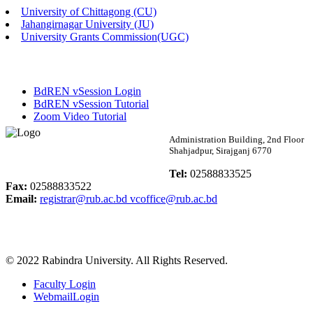
University of Chittagong (CU)
Published: 02:13pm, 7th May, 2026
Jahangirnagar University (JU)
University Grants Commission(UGC)
ম্যানেজমেন্ট বিভাগ ভর্তি বিজ্ঞপ্তি (২০২৩-২৪ শিক্ষাবর্ষ)
Published: 02:11pm, 7th May, 2026
BdREN vSession Login
ভর্তি বিজ্ঞপ্তি সমাজবিজ্ঞান বিভাগ (১ম বর্ষ ২য় সেমি.)
BdREN vSession Tutorial
Zoom Video Tutorial
Published: 02:07pm, 7th May, 2026
Rabindra University
Administration Building, 2nd Floor
Shahjadpur, Sirajganj 6770
ফরম পূরণ বিজ্ঞপ্তি, সমাজবিজ্ঞান বিভাগ (শিক্ষাবর্ষ: ২০২৩-২৪)
Bangladesh
Tel:
02588833525
Published: 03:09pm, 30th Apr, 2026
Fax:
02588833522
Email:
registrar@rub.ac.bd
vcoffice@rub.ac.bd
ছাত্রী হল (অস্থায়ী)-এ সিট বরাদ্দ সংক্রান্ত অফিস বিজ্ঞপ্তি
Published: 03:07pm, 30th Apr, 2026
© 2022 Rabindra University. All Rights Reserved.
ভর্তি বিজ্ঞপ্তি, সমাজবিজ্ঞান বিভাগ (শিক্ষাবর্ষ: 2023-24)
Faculty Login
Published: 03:05pm, 30th Apr, 2026
WebmailLogin