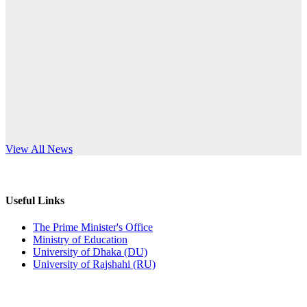
Published: 10:58pm, 19th May, 2026
anniversary
অফিস বিজ্ঞপ্তি (অস্থায়ী ছাত্রী হল)
Read More
Published: 03:48pm, 19th May, 2026
অফিস বিজ্ঞপ্তি ছুটি
Published: 03:46pm, 19th May, 2026
নিয়োগ পরীক্ষা স্থগিত বিজ্ঞপ্তি
s World Teachers’ Day
View All News
Published: 03:45pm, 17th May, 2026
অফিস বিজ্ঞপ্তি (ছাত্রী হল)
Useful Links
Published: 02:58pm, 14th May, 2026
The Prime Minister's Office
Ministry of Education
ভর্তি বিজ্ঞপ্তি (সংগীত বিভাগ)
University of Dhaka (DU)
University of Rajshahi (RU)
Published: 02:15pm, 7th May, 2026
ভর্তি বিজ্ঞপ্তি সমাজবিজ্ঞান বিভাগ ( ৩য় বর্ষ ১ম সেমি.)