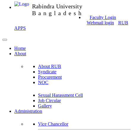
Rabindra University
Bangladesh
Faculty Login
Webmail login
RUB
APPS
Home
About
About RUB
Syndicate
Procurement
NOC
Sexual Harassment Cell
Job Circular
Gallery
Administration
Vice Chancellor