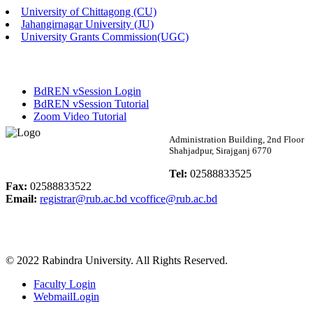
University of Chittagong (CU)
Published: 03:46pm, 19th May, 2026
Jahangirnagar University (JU)
University Grants Commission(UGC)
নিয়োগ পরীক্ষা স্থগিত বিজ্ঞপ্তি
Published: 03:45pm, 17th May, 2026
BdREN vSession Login
অফিস বিজ্ঞপ্তি (ছাত্রী হল)
BdREN vSession Tutorial
Zoom Video Tutorial
Published: 02:58pm, 14th May, 2026
Rabindra University
Administration Building, 2nd Floor
Shahjadpur, Sirajganj 6770
ভর্তি বিজ্ঞপ্তি (সংগীত বিভাগ)
Bangladesh
Tel:
02588833525
Published: 02:15pm, 7th May, 2026
Fax:
02588833522
Email:
registrar@rub.ac.bd
vcoffice@rub.ac.bd
ভর্তি বিজ্ঞপ্তি সমাজবিজ্ঞান বিভাগ ( ৩য় বর্ষ ১ম সেমি.)
Published: 02:13pm, 7th May, 2026
© 2022 Rabindra University. All Rights Reserved.
ম্যানেজমেন্ট বিভাগ ভর্তি বিজ্ঞপ্তি (২০২৩-২৪ শিক্ষাবর্ষ)
Faculty Login
Published: 02:11pm, 7th May, 2026
WebmailLogin