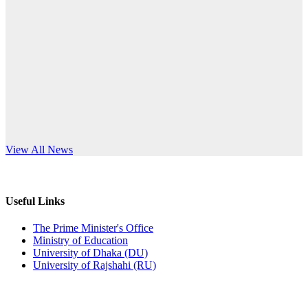
Published: 03:44pm, 5th Jul, 2026
anniversary
নিয়োগ পরীক্ষা স্থগিত (বাবুর্চি)
Read More
Published: 07:04pm, 8th Jun, 2026
নিয়োগ পরীক্ষা স্থগিত বিজ্ঞপ্তি
Published: 12:24pm, 8th Jun, 2026
দরপত্র বিজ্ঞপ্তি (ছাত্রী হলের বৈদ্যুতিক সরঞ্জামাদি)
s World Teachers’ Day
View All News
Published: 04:24pm, 21st May, 2026
প্রচারিত অসত্য ও বিভ্রান্তিকার সংবাদের প্রতিবাদ
Useful Links
Published: 10:58pm, 19th May, 2026
The Prime Minister's Office
Ministry of Education
অফিস বিজ্ঞপ্তি (অস্থায়ী ছাত্রী হল)
University of Dhaka (DU)
University of Rajshahi (RU)
Published: 03:48pm, 19th May, 2026
অফিস বিজ্ঞপ্তি ছুটি