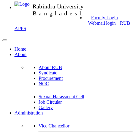
Rabindra University
Bangladesh
Faculty Login
Webmail login
RUB
APPS
Home
About
About RUB
Syndicate
Procurement
NOC
Sexual Harassment Cell
Job Circular
Gallery
Administration
Vice Chancellor