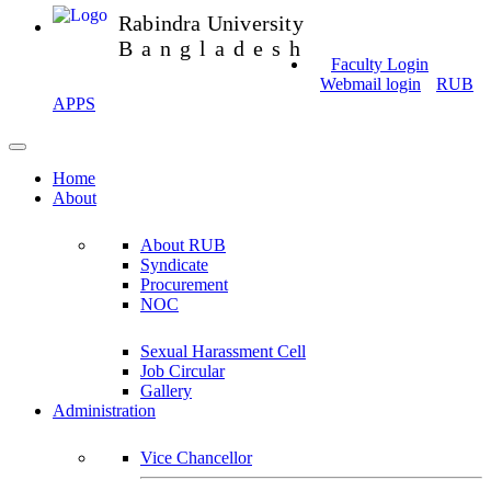
Rabindra University
Bangladesh
Faculty Login
Webmail login
RUB
APPS
Home
About
About RUB
Syndicate
Procurement
NOC
Sexual Harassment Cell
Job Circular
Gallery
Administration
Vice Chancellor