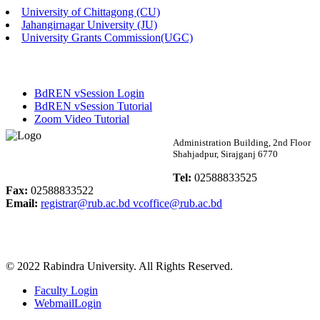
University of Chittagong (CU)
Published: 02:58pm, 14th May, 2026
Jahangirnagar University (JU)
University Grants Commission(UGC)
ভর্তি বিজ্ঞপ্তি (সংগীত বিভাগ)
Published: 02:15pm, 7th May, 2026
BdREN vSession Login
ভর্তি বিজ্ঞপ্তি সমাজবিজ্ঞান বিভাগ ( ৩য় বর্ষ ১ম সেমি.)
BdREN vSession Tutorial
Zoom Video Tutorial
Published: 02:13pm, 7th May, 2026
Rabindra University
Administration Building, 2nd Floor
Shahjadpur, Sirajganj 6770
ম্যানেজমেন্ট বিভাগ ভর্তি বিজ্ঞপ্তি (২০২৩-২৪ শিক্ষাবর্ষ)
Bangladesh
Tel:
02588833525
Published: 02:11pm, 7th May, 2026
Fax:
02588833522
Email:
registrar@rub.ac.bd
vcoffice@rub.ac.bd
ভর্তি বিজ্ঞপ্তি সমাজবিজ্ঞান বিভাগ (১ম বর্ষ ২য় সেমি.)
Published: 02:07pm, 7th May, 2026
© 2022 Rabindra University. All Rights Reserved.
ফরম পূরণ বিজ্ঞপ্তি, সমাজবিজ্ঞান বিভাগ (শিক্ষাবর্ষ: ২০২৩-২৪)
Faculty Login
Published: 03:09pm, 30th Apr, 2026
WebmailLogin