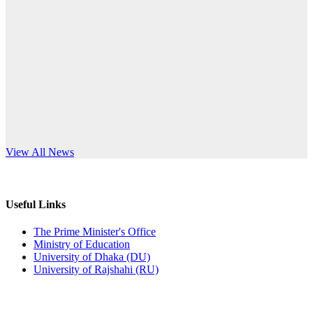
Published: 12:24pm, 8th Jun, 2026
anniversary
দরপত্র বিজ্ঞপ্তি (ছাত্রী হলের বৈদ্যুতিক সরঞ্জামাদি)
Read More
Published: 04:24pm, 21st May, 2026
প্রচারিত অসত্য ও বিভ্রান্তিকার সংবাদের প্রতিবাদ
Published: 10:58pm, 19th May, 2026
অফিস বিজ্ঞপ্তি (অস্থায়ী ছাত্রী হল)
s World Teachers’ Day
View All News
Published: 03:48pm, 19th May, 2026
অফিস বিজ্ঞপ্তি ছুটি
Useful Links
Published: 03:46pm, 19th May, 2026
The Prime Minister's Office
Ministry of Education
নিয়োগ পরীক্ষা স্থগিত বিজ্ঞপ্তি
University of Dhaka (DU)
University of Rajshahi (RU)
Published: 03:45pm, 17th May, 2026
অফিস বিজ্ঞপ্তি (ছাত্রী হল)