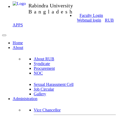
Rabindra University
Bangladesh
Faculty Login
Webmail login
RUB
APPS
Home
About
About RUB
Syndicate
Procurement
NOC
Sexual Harassment Cell
Job Circular
Gallery
Administration
Vice Chancellor