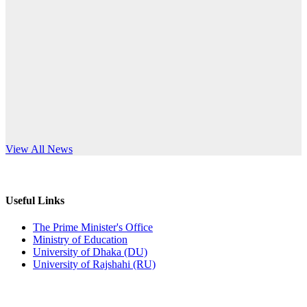
Published: 12:24pm, 8th Jun, 2026
anniversary
দরপত্র বিজ্ঞপ্তি (ছাত্রী হলের বৈদ্যুতিক সরঞ্জামাদি)
Read More
Published: 04:24pm, 21st May, 2026
প্রচারিত অসত্য ও বিভ্রান্তিকার সংবাদের প্রতিবাদ
Published: 10:58pm, 19th May, 2026
অফিস বিজ্ঞপ্তি (অস্থায়ী ছাত্রী হল)
s World Teachers’ Day
View All News
Published: 03:48pm, 19th May, 2026
অফিস বিজ্ঞপ্তি ছুটি
Useful Links
Published: 03:46pm, 19th May, 2026
The Prime Minister's Office
Ministry of Education
নিয়োগ পরীক্ষা স্থগিত বিজ্ঞপ্তি
University of Dhaka (DU)
University of Rajshahi (RU)
Published: 03:45pm, 17th May, 2026
অফিস বিজ্ঞপ্তি (ছাত্রী হল)