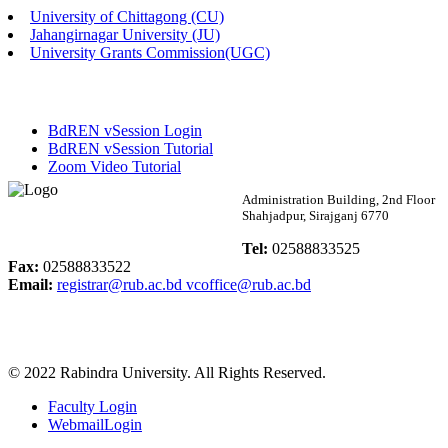
University of Chittagong (CU)
Published: 02:58pm, 14th May, 2026
Jahangirnagar University (JU)
University Grants Commission(UGC)
ভর্তি বিজ্ঞপ্তি (সংগীত বিভাগ)
Published: 02:15pm, 7th May, 2026
BdREN vSession Login
ভর্তি বিজ্ঞপ্তি সমাজবিজ্ঞান বিভাগ ( ৩য় বর্ষ ১ম সেমি.)
BdREN vSession Tutorial
Zoom Video Tutorial
Published: 02:13pm, 7th May, 2026
Rabindra University
Administration Building, 2nd Floor
Shahjadpur, Sirajganj 6770
ম্যানেজমেন্ট বিভাগ ভর্তি বিজ্ঞপ্তি (২০২৩-২৪ শিক্ষাবর্ষ)
Bangladesh
Tel:
02588833525
Published: 02:11pm, 7th May, 2026
Fax:
02588833522
Email:
registrar@rub.ac.bd
vcoffice@rub.ac.bd
ভর্তি বিজ্ঞপ্তি সমাজবিজ্ঞান বিভাগ (১ম বর্ষ ২য় সেমি.)
Published: 02:07pm, 7th May, 2026
© 2022 Rabindra University. All Rights Reserved.
ফরম পূরণ বিজ্ঞপ্তি, সমাজবিজ্ঞান বিভাগ (শিক্ষাবর্ষ: ২০২৩-২৪)
Faculty Login
Published: 03:09pm, 30th Apr, 2026
WebmailLogin