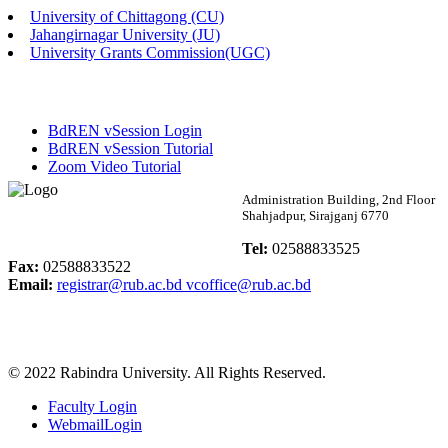
University of Chittagong (CU)
Published: 02:13pm, 7th May, 2026
Jahangirnagar University (JU)
University Grants Commission(UGC)
ম্যানেজমেন্ট বিভাগ ভর্তি বিজ্ঞপ্তি (২০২৩-২৪ শিক্ষাবর্ষ)
Published: 02:11pm, 7th May, 2026
BdREN vSession Login
ভর্তি বিজ্ঞপ্তি সমাজবিজ্ঞান বিভাগ (১ম বর্ষ ২য় সেমি.)
BdREN vSession Tutorial
Zoom Video Tutorial
Published: 02:07pm, 7th May, 2026
Rabindra University
Administration Building, 2nd Floor
Shahjadpur, Sirajganj 6770
ফরম পূরণ বিজ্ঞপ্তি, সমাজবিজ্ঞান বিভাগ (শিক্ষাবর্ষ: ২০২৩-২৪)
Bangladesh
Tel:
02588833525
Published: 03:09pm, 30th Apr, 2026
Fax:
02588833522
Email:
registrar@rub.ac.bd
vcoffice@rub.ac.bd
ছাত্রী হল (অস্থায়ী)-এ সিট বরাদ্দ সংক্রান্ত অফিস বিজ্ঞপ্তি
Published: 03:07pm, 30th Apr, 2026
© 2022 Rabindra University. All Rights Reserved.
ভর্তি বিজ্ঞপ্তি, সমাজবিজ্ঞান বিভাগ (শিক্ষাবর্ষ: 2023-24)
Faculty Login
Published: 03:05pm, 30th Apr, 2026
WebmailLogin