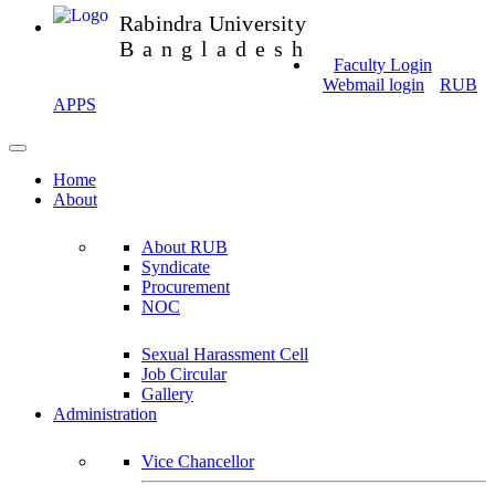
Rabindra University
Bangladesh
Faculty Login
Webmail login
RUB
APPS
Home
About
About RUB
Syndicate
Procurement
NOC
Sexual Harassment Cell
Job Circular
Gallery
Administration
Vice Chancellor