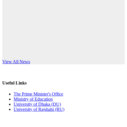
Published: 10:58pm, 19th May, 2026
anniversary
অফিস বিজ্ঞপ্তি (অস্থায়ী ছাত্রী হল)
Read More
Published: 03:48pm, 19th May, 2026
অফিস বিজ্ঞপ্তি ছুটি
Published: 03:46pm, 19th May, 2026
নিয়োগ পরীক্ষা স্থগিত বিজ্ঞপ্তি
s World Teachers’ Day
View All News
Published: 03:45pm, 17th May, 2026
অফিস বিজ্ঞপ্তি (ছাত্রী হল)
Useful Links
Published: 02:58pm, 14th May, 2026
The Prime Minister's Office
Ministry of Education
ভর্তি বিজ্ঞপ্তি (সংগীত বিভাগ)
University of Dhaka (DU)
University of Rajshahi (RU)
Published: 02:15pm, 7th May, 2026
ভর্তি বিজ্ঞপ্তি সমাজবিজ্ঞান বিভাগ ( ৩য় বর্ষ ১ম সেমি.)