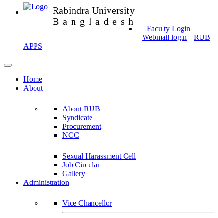
Rabindra University
Bangladesh
Faculty Login
Webmail login
RUB
APPS
Home
About
About RUB
Syndicate
Procurement
NOC
Sexual Harassment Cell
Job Circular
Gallery
Administration
Vice Chancellor