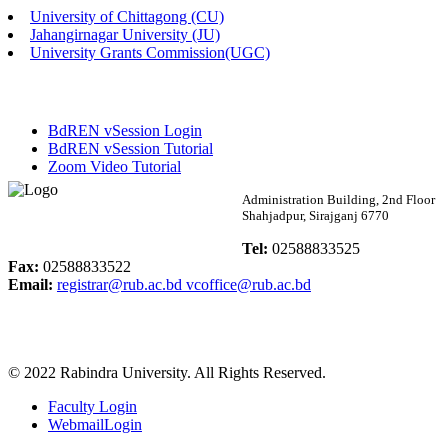
University of Chittagong (CU)
Published: 03:46pm, 19th May, 2026
Jahangirnagar University (JU)
University Grants Commission(UGC)
নিয়োগ পরীক্ষা স্থগিত বিজ্ঞপ্তি
Published: 03:45pm, 17th May, 2026
BdREN vSession Login
অফিস বিজ্ঞপ্তি (ছাত্রী হল)
BdREN vSession Tutorial
Zoom Video Tutorial
Published: 02:58pm, 14th May, 2026
Rabindra University
Administration Building, 2nd Floor
Shahjadpur, Sirajganj 6770
ভর্তি বিজ্ঞপ্তি (সংগীত বিভাগ)
Bangladesh
Tel:
02588833525
Published: 02:15pm, 7th May, 2026
Fax:
02588833522
Email:
registrar@rub.ac.bd
vcoffice@rub.ac.bd
ভর্তি বিজ্ঞপ্তি সমাজবিজ্ঞান বিভাগ ( ৩য় বর্ষ ১ম সেমি.)
Published: 02:13pm, 7th May, 2026
© 2022 Rabindra University. All Rights Reserved.
ম্যানেজমেন্ট বিভাগ ভর্তি বিজ্ঞপ্তি (২০২৩-২৪ শিক্ষাবর্ষ)
Faculty Login
Published: 02:11pm, 7th May, 2026
WebmailLogin