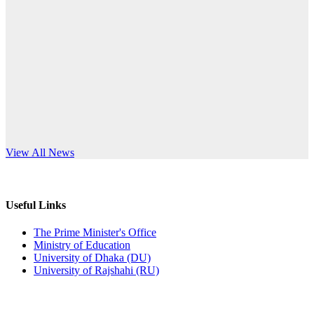
Published: 03:44pm, 5th Jul, 2026
anniversary
নিয়োগ পরীক্ষা স্থগিত (বাবুর্চি)
Read More
Published: 07:04pm, 8th Jun, 2026
নিয়োগ পরীক্ষা স্থগিত বিজ্ঞপ্তি
Published: 12:24pm, 8th Jun, 2026
দরপত্র বিজ্ঞপ্তি (ছাত্রী হলের বৈদ্যুতিক সরঞ্জামাদি)
s World Teachers’ Day
View All News
Published: 04:24pm, 21st May, 2026
প্রচারিত অসত্য ও বিভ্রান্তিকার সংবাদের প্রতিবাদ
Useful Links
Published: 10:58pm, 19th May, 2026
The Prime Minister's Office
Ministry of Education
অফিস বিজ্ঞপ্তি (অস্থায়ী ছাত্রী হল)
University of Dhaka (DU)
University of Rajshahi (RU)
Published: 03:48pm, 19th May, 2026
অফিস বিজ্ঞপ্তি ছুটি