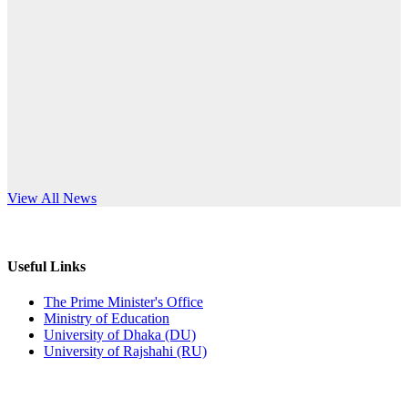
Published: 10:58pm, 19th May, 2026
anniversary
অফিস বিজ্ঞপ্তি (অস্থায়ী ছাত্রী হল)
Read More
Published: 03:48pm, 19th May, 2026
অফিস বিজ্ঞপ্তি ছুটি
Published: 03:46pm, 19th May, 2026
নিয়োগ পরীক্ষা স্থগিত বিজ্ঞপ্তি
s World Teachers’ Day
View All News
Published: 03:45pm, 17th May, 2026
অফিস বিজ্ঞপ্তি (ছাত্রী হল)
Useful Links
Published: 02:58pm, 14th May, 2026
The Prime Minister's Office
Ministry of Education
ভর্তি বিজ্ঞপ্তি (সংগীত বিভাগ)
University of Dhaka (DU)
University of Rajshahi (RU)
Published: 02:15pm, 7th May, 2026
ভর্তি বিজ্ঞপ্তি সমাজবিজ্ঞান বিভাগ ( ৩য় বর্ষ ১ম সেমি.)