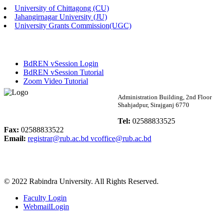
University of Chittagong (CU)
Published: 02:13pm, 7th May, 2026
Jahangirnagar University (JU)
University Grants Commission(UGC)
ম্যানেজমেন্ট বিভাগ ভর্তি বিজ্ঞপ্তি (২০২৩-২৪ শিক্ষাবর্ষ)
Published: 02:11pm, 7th May, 2026
BdREN vSession Login
ভর্তি বিজ্ঞপ্তি সমাজবিজ্ঞান বিভাগ (১ম বর্ষ ২য় সেমি.)
BdREN vSession Tutorial
Zoom Video Tutorial
Published: 02:07pm, 7th May, 2026
Rabindra University
Administration Building, 2nd Floor
Shahjadpur, Sirajganj 6770
ফরম পূরণ বিজ্ঞপ্তি, সমাজবিজ্ঞান বিভাগ (শিক্ষাবর্ষ: ২০২৩-২৪)
Bangladesh
Tel:
02588833525
Published: 03:09pm, 30th Apr, 2026
Fax:
02588833522
Email:
registrar@rub.ac.bd
vcoffice@rub.ac.bd
ছাত্রী হল (অস্থায়ী)-এ সিট বরাদ্দ সংক্রান্ত অফিস বিজ্ঞপ্তি
Published: 03:07pm, 30th Apr, 2026
© 2022 Rabindra University. All Rights Reserved.
ভর্তি বিজ্ঞপ্তি, সমাজবিজ্ঞান বিভাগ (শিক্ষাবর্ষ: 2023-24)
Faculty Login
Published: 03:05pm, 30th Apr, 2026
WebmailLogin