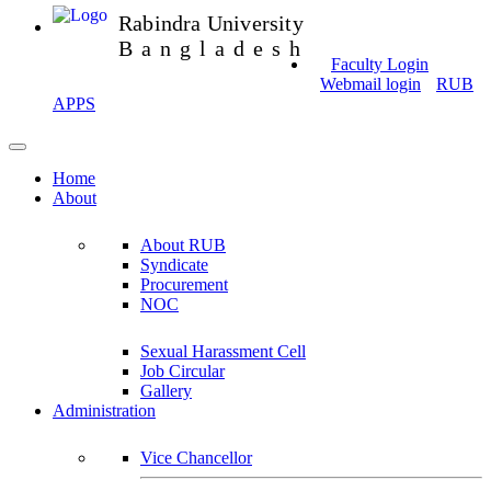
Rabindra University
Bangladesh
Faculty Login
Webmail login
RUB
APPS
Home
About
About RUB
Syndicate
Procurement
NOC
Sexual Harassment Cell
Job Circular
Gallery
Administration
Vice Chancellor