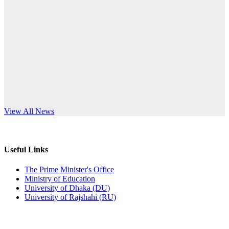
Published: 10:58pm, 19th May, 2026
anniversary
অফিস বিজ্ঞপ্তি (অস্থায়ী ছাত্রী হল)
Read More
Published: 03:48pm, 19th May, 2026
অফিস বিজ্ঞপ্তি ছুটি
Published: 03:46pm, 19th May, 2026
নিয়োগ পরীক্ষা স্থগিত বিজ্ঞপ্তি
s World Teachers’ Day
View All News
Published: 03:45pm, 17th May, 2026
অফিস বিজ্ঞপ্তি (ছাত্রী হল)
Useful Links
Published: 02:58pm, 14th May, 2026
The Prime Minister's Office
Ministry of Education
ভর্তি বিজ্ঞপ্তি (সংগীত বিভাগ)
University of Dhaka (DU)
University of Rajshahi (RU)
Published: 02:15pm, 7th May, 2026
ভর্তি বিজ্ঞপ্তি সমাজবিজ্ঞান বিভাগ ( ৩য় বর্ষ ১ম সেমি.)