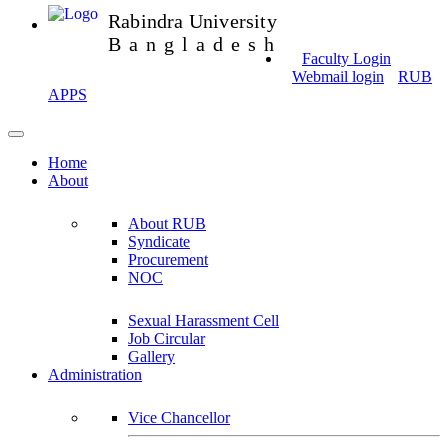
Rabindra University
Bangladesh
Faculty Login
Webmail login
RUB
APPS
Home
About
About RUB
Syndicate
Procurement
NOC
Sexual Harassment Cell
Job Circular
Gallery
Administration
Vice Chancellor