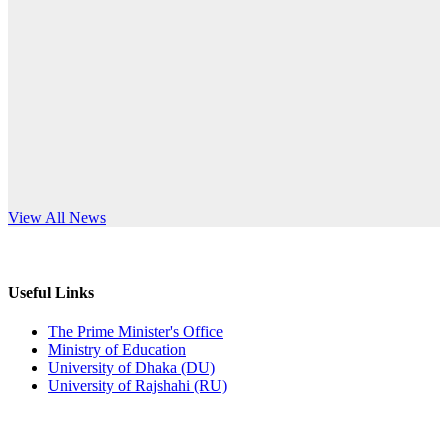
Published: 12:24pm, 8th Jun, 2026
anniversary
দরপত্র বিজ্ঞপ্তি (ছাত্রী হলের বৈদ্যুতিক সরঞ্জামাদি)
Read More
Published: 04:24pm, 21st May, 2026
প্রচারিত অসত্য ও বিভ্রান্তিকার সংবাদের প্রতিবাদ
Published: 10:58pm, 19th May, 2026
অফিস বিজ্ঞপ্তি (অস্থায়ী ছাত্রী হল)
s World Teachers’ Day
View All News
Published: 03:48pm, 19th May, 2026
অফিস বিজ্ঞপ্তি ছুটি
Useful Links
Published: 03:46pm, 19th May, 2026
The Prime Minister's Office
Ministry of Education
নিয়োগ পরীক্ষা স্থগিত বিজ্ঞপ্তি
University of Dhaka (DU)
University of Rajshahi (RU)
Published: 03:45pm, 17th May, 2026
অফিস বিজ্ঞপ্তি (ছাত্রী হল)