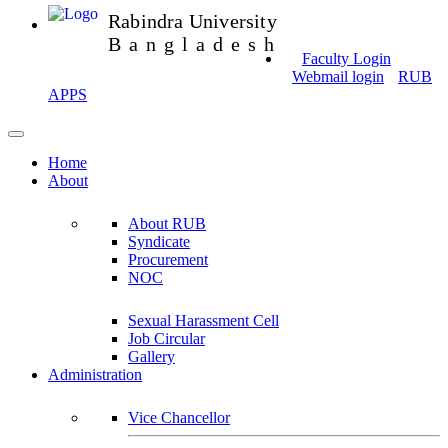
Rabindra University
Bangladesh
Faculty Login
Webmail login
RUB
APPS
Home
About
About RUB
Syndicate
Procurement
NOC
Sexual Harassment Cell
Job Circular
Gallery
Administration
Vice Chancellor