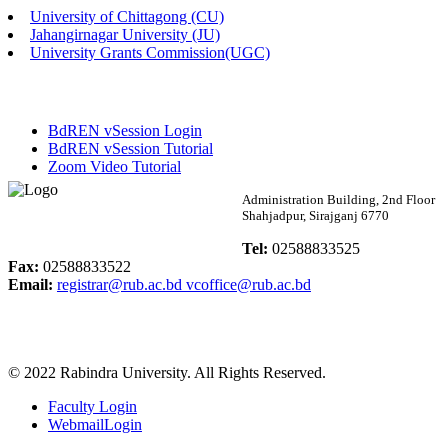
University of Chittagong (CU)
Published: 02:58pm, 14th May, 2026
Jahangirnagar University (JU)
University Grants Commission(UGC)
ভর্তি বিজ্ঞপ্তি (সংগীত বিভাগ)
Published: 02:15pm, 7th May, 2026
BdREN vSession Login
ভর্তি বিজ্ঞপ্তি সমাজবিজ্ঞান বিভাগ ( ৩য় বর্ষ ১ম সেমি.)
BdREN vSession Tutorial
Zoom Video Tutorial
Published: 02:13pm, 7th May, 2026
Rabindra University
Administration Building, 2nd Floor
Shahjadpur, Sirajganj 6770
ম্যানেজমেন্ট বিভাগ ভর্তি বিজ্ঞপ্তি (২০২৩-২৪ শিক্ষাবর্ষ)
Bangladesh
Tel:
02588833525
Published: 02:11pm, 7th May, 2026
Fax:
02588833522
Email:
registrar@rub.ac.bd
vcoffice@rub.ac.bd
ভর্তি বিজ্ঞপ্তি সমাজবিজ্ঞান বিভাগ (১ম বর্ষ ২য় সেমি.)
Published: 02:07pm, 7th May, 2026
© 2022 Rabindra University. All Rights Reserved.
ফরম পূরণ বিজ্ঞপ্তি, সমাজবিজ্ঞান বিভাগ (শিক্ষাবর্ষ: ২০২৩-২৪)
Faculty Login
Published: 03:09pm, 30th Apr, 2026
WebmailLogin