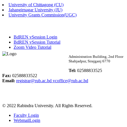
University of Chittagong (CU)
Published: 02:58pm, 14th May, 2026
Jahangirnagar University (JU)
University Grants Commission(UGC)
ভর্তি বিজ্ঞপ্তি (সংগীত বিভাগ)
Published: 02:15pm, 7th May, 2026
BdREN vSession Login
ভর্তি বিজ্ঞপ্তি সমাজবিজ্ঞান বিভাগ ( ৩য় বর্ষ ১ম সেমি.)
BdREN vSession Tutorial
Zoom Video Tutorial
Published: 02:13pm, 7th May, 2026
Rabindra University
Administration Building, 2nd Floor
Shahjadpur, Sirajganj 6770
ম্যানেজমেন্ট বিভাগ ভর্তি বিজ্ঞপ্তি (২০২৩-২৪ শিক্ষাবর্ষ)
Bangladesh
Tel:
02588833525
Published: 02:11pm, 7th May, 2026
Fax:
02588833522
Email:
registrar@rub.ac.bd
vcoffice@rub.ac.bd
ভর্তি বিজ্ঞপ্তি সমাজবিজ্ঞান বিভাগ (১ম বর্ষ ২য় সেমি.)
Published: 02:07pm, 7th May, 2026
© 2022 Rabindra University. All Rights Reserved.
ফরম পূরণ বিজ্ঞপ্তি, সমাজবিজ্ঞান বিভাগ (শিক্ষাবর্ষ: ২০২৩-২৪)
Faculty Login
Published: 03:09pm, 30th Apr, 2026
WebmailLogin