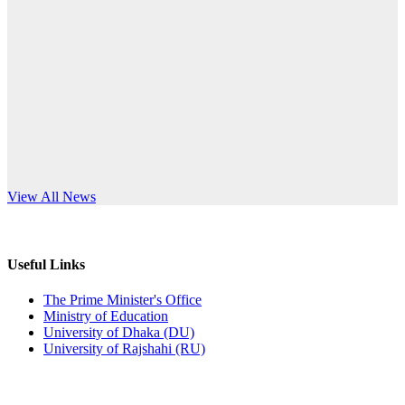
Published: 12:24pm, 8th Jun, 2026
anniversary
দরপত্র বিজ্ঞপ্তি (ছাত্রী হলের বৈদ্যুতিক সরঞ্জামাদি)
Read More
Published: 04:24pm, 21st May, 2026
প্রচারিত অসত্য ও বিভ্রান্তিকার সংবাদের প্রতিবাদ
Published: 10:58pm, 19th May, 2026
অফিস বিজ্ঞপ্তি (অস্থায়ী ছাত্রী হল)
s World Teachers’ Day
View All News
Published: 03:48pm, 19th May, 2026
অফিস বিজ্ঞপ্তি ছুটি
Useful Links
Published: 03:46pm, 19th May, 2026
The Prime Minister's Office
Ministry of Education
নিয়োগ পরীক্ষা স্থগিত বিজ্ঞপ্তি
University of Dhaka (DU)
University of Rajshahi (RU)
Published: 03:45pm, 17th May, 2026
অফিস বিজ্ঞপ্তি (ছাত্রী হল)