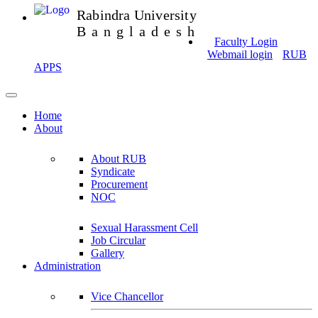
Rabindra University
Bangladesh
Faculty Login
Webmail login
RUB
APPS
Home
About
About RUB
Syndicate
Procurement
NOC
Sexual Harassment Cell
Job Circular
Gallery
Administration
Vice Chancellor