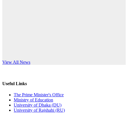
Published: 12:24pm, 8th Jun, 2026
anniversary
দরপত্র বিজ্ঞপ্তি (ছাত্রী হলের বৈদ্যুতিক সরঞ্জামাদি)
Read More
Published: 04:24pm, 21st May, 2026
প্রচারিত অসত্য ও বিভ্রান্তিকার সংবাদের প্রতিবাদ
Published: 10:58pm, 19th May, 2026
অফিস বিজ্ঞপ্তি (অস্থায়ী ছাত্রী হল)
s World Teachers’ Day
View All News
Published: 03:48pm, 19th May, 2026
অফিস বিজ্ঞপ্তি ছুটি
Useful Links
Published: 03:46pm, 19th May, 2026
The Prime Minister's Office
Ministry of Education
নিয়োগ পরীক্ষা স্থগিত বিজ্ঞপ্তি
University of Dhaka (DU)
University of Rajshahi (RU)
Published: 03:45pm, 17th May, 2026
অফিস বিজ্ঞপ্তি (ছাত্রী হল)