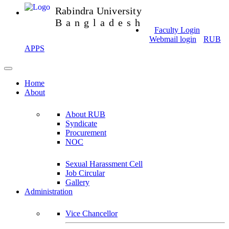
Rabindra University
Bangladesh
Faculty Login
Webmail login
RUB
APPS
Home
About
About RUB
Syndicate
Procurement
NOC
Sexual Harassment Cell
Job Circular
Gallery
Administration
Vice Chancellor