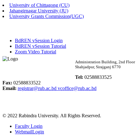
University of Chittagong (CU)
Published: 02:58pm, 14th May, 2026
Jahangirnagar University (JU)
University Grants Commission(UGC)
ভর্তি বিজ্ঞপ্তি (সংগীত বিভাগ)
Published: 02:15pm, 7th May, 2026
BdREN vSession Login
ভর্তি বিজ্ঞপ্তি সমাজবিজ্ঞান বিভাগ ( ৩য় বর্ষ ১ম সেমি.)
BdREN vSession Tutorial
Zoom Video Tutorial
Published: 02:13pm, 7th May, 2026
Rabindra University
Administration Building, 2nd Floor
Shahjadpur, Sirajganj 6770
ম্যানেজমেন্ট বিভাগ ভর্তি বিজ্ঞপ্তি (২০২৩-২৪ শিক্ষাবর্ষ)
Bangladesh
Tel:
02588833525
Published: 02:11pm, 7th May, 2026
Fax:
02588833522
Email:
registrar@rub.ac.bd
vcoffice@rub.ac.bd
ভর্তি বিজ্ঞপ্তি সমাজবিজ্ঞান বিভাগ (১ম বর্ষ ২য় সেমি.)
Published: 02:07pm, 7th May, 2026
© 2022 Rabindra University. All Rights Reserved.
ফরম পূরণ বিজ্ঞপ্তি, সমাজবিজ্ঞান বিভাগ (শিক্ষাবর্ষ: ২০২৩-২৪)
Faculty Login
Published: 03:09pm, 30th Apr, 2026
WebmailLogin