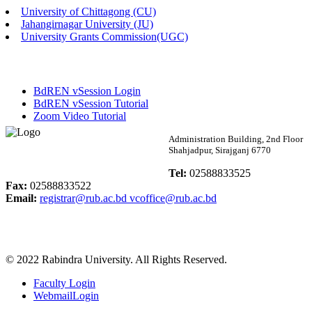
University of Chittagong (CU)
Published: 02:58pm, 14th May, 2026
Jahangirnagar University (JU)
University Grants Commission(UGC)
ভর্তি বিজ্ঞপ্তি (সংগীত বিভাগ)
Published: 02:15pm, 7th May, 2026
BdREN vSession Login
ভর্তি বিজ্ঞপ্তি সমাজবিজ্ঞান বিভাগ ( ৩য় বর্ষ ১ম সেমি.)
BdREN vSession Tutorial
Zoom Video Tutorial
Published: 02:13pm, 7th May, 2026
Rabindra University
Administration Building, 2nd Floor
Shahjadpur, Sirajganj 6770
ম্যানেজমেন্ট বিভাগ ভর্তি বিজ্ঞপ্তি (২০২৩-২৪ শিক্ষাবর্ষ)
Bangladesh
Tel:
02588833525
Published: 02:11pm, 7th May, 2026
Fax:
02588833522
Email:
registrar@rub.ac.bd
vcoffice@rub.ac.bd
ভর্তি বিজ্ঞপ্তি সমাজবিজ্ঞান বিভাগ (১ম বর্ষ ২য় সেমি.)
Published: 02:07pm, 7th May, 2026
© 2022 Rabindra University. All Rights Reserved.
ফরম পূরণ বিজ্ঞপ্তি, সমাজবিজ্ঞান বিভাগ (শিক্ষাবর্ষ: ২০২৩-২৪)
Faculty Login
Published: 03:09pm, 30th Apr, 2026
WebmailLogin