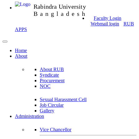
Rabindra University
Bangladesh
Faculty Login
Webmail login
RUB
APPS
Home
About
About RUB
Syndicate
Procurement
NOC
Sexual Harassment Cell
Job Circular
Gallery
Administration
Vice Chancellor