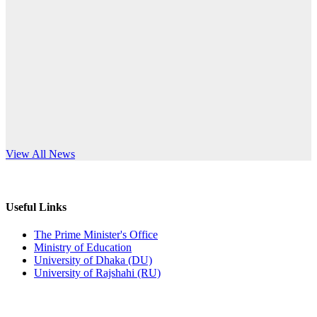
Published: 12:24pm, 8th Jun, 2026
anniversary
দরপত্র বিজ্ঞপ্তি (ছাত্রী হলের বৈদ্যুতিক সরঞ্জামাদি)
Read More
Published: 04:24pm, 21st May, 2026
প্রচারিত অসত্য ও বিভ্রান্তিকার সংবাদের প্রতিবাদ
Published: 10:58pm, 19th May, 2026
অফিস বিজ্ঞপ্তি (অস্থায়ী ছাত্রী হল)
s World Teachers’ Day
View All News
Published: 03:48pm, 19th May, 2026
অফিস বিজ্ঞপ্তি ছুটি
Useful Links
Published: 03:46pm, 19th May, 2026
The Prime Minister's Office
Ministry of Education
নিয়োগ পরীক্ষা স্থগিত বিজ্ঞপ্তি
University of Dhaka (DU)
University of Rajshahi (RU)
Published: 03:45pm, 17th May, 2026
অফিস বিজ্ঞপ্তি (ছাত্রী হল)