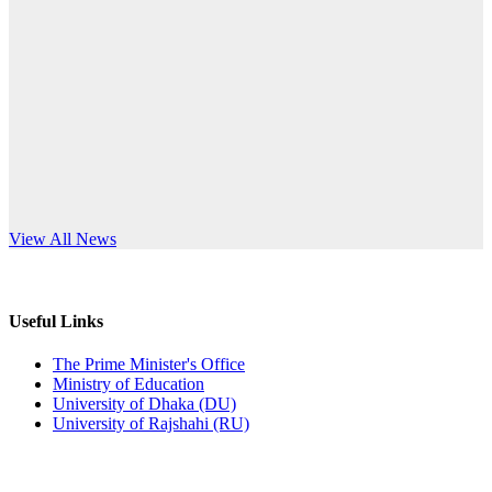
Published: 10:58pm, 19th May, 2026
anniversary
অফিস বিজ্ঞপ্তি (অস্থায়ী ছাত্রী হল)
Read More
Published: 03:48pm, 19th May, 2026
অফিস বিজ্ঞপ্তি ছুটি
Published: 03:46pm, 19th May, 2026
নিয়োগ পরীক্ষা স্থগিত বিজ্ঞপ্তি
s World Teachers’ Day
View All News
Published: 03:45pm, 17th May, 2026
অফিস বিজ্ঞপ্তি (ছাত্রী হল)
Useful Links
Published: 02:58pm, 14th May, 2026
The Prime Minister's Office
Ministry of Education
ভর্তি বিজ্ঞপ্তি (সংগীত বিভাগ)
University of Dhaka (DU)
University of Rajshahi (RU)
Published: 02:15pm, 7th May, 2026
ভর্তি বিজ্ঞপ্তি সমাজবিজ্ঞান বিভাগ ( ৩য় বর্ষ ১ম সেমি.)