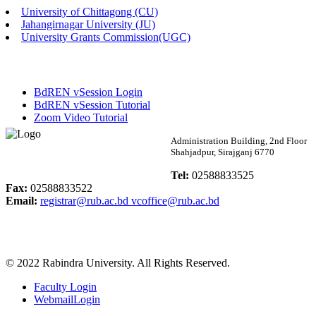
University of Chittagong (CU)
Published: 02:13pm, 7th May, 2026
Jahangirnagar University (JU)
University Grants Commission(UGC)
ম্যানেজমেন্ট বিভাগ ভর্তি বিজ্ঞপ্তি (২০২৩-২৪ শিক্ষাবর্ষ)
Published: 02:11pm, 7th May, 2026
BdREN vSession Login
ভর্তি বিজ্ঞপ্তি সমাজবিজ্ঞান বিভাগ (১ম বর্ষ ২য় সেমি.)
BdREN vSession Tutorial
Zoom Video Tutorial
Published: 02:07pm, 7th May, 2026
Rabindra University
Administration Building, 2nd Floor
Shahjadpur, Sirajganj 6770
ফরম পূরণ বিজ্ঞপ্তি, সমাজবিজ্ঞান বিভাগ (শিক্ষাবর্ষ: ২০২৩-২৪)
Bangladesh
Tel:
02588833525
Published: 03:09pm, 30th Apr, 2026
Fax:
02588833522
Email:
registrar@rub.ac.bd
vcoffice@rub.ac.bd
ছাত্রী হল (অস্থায়ী)-এ সিট বরাদ্দ সংক্রান্ত অফিস বিজ্ঞপ্তি
Published: 03:07pm, 30th Apr, 2026
© 2022 Rabindra University. All Rights Reserved.
ভর্তি বিজ্ঞপ্তি, সমাজবিজ্ঞান বিভাগ (শিক্ষাবর্ষ: 2023-24)
Faculty Login
Published: 03:05pm, 30th Apr, 2026
WebmailLogin