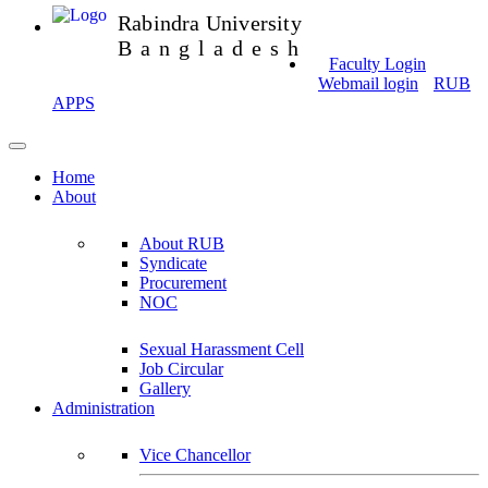
Rabindra University
Bangladesh
Faculty Login
Webmail login
RUB
APPS
Home
About
About RUB
Syndicate
Procurement
NOC
Sexual Harassment Cell
Job Circular
Gallery
Administration
Vice Chancellor