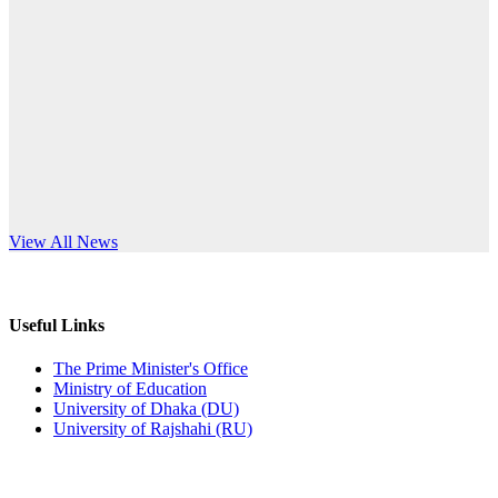
Published: 10:58pm, 19th May, 2026
anniversary
অফিস বিজ্ঞপ্তি (অস্থায়ী ছাত্রী হল)
Read More
Published: 03:48pm, 19th May, 2026
অফিস বিজ্ঞপ্তি ছুটি
Published: 03:46pm, 19th May, 2026
নিয়োগ পরীক্ষা স্থগিত বিজ্ঞপ্তি
s World Teachers’ Day
View All News
Published: 03:45pm, 17th May, 2026
অফিস বিজ্ঞপ্তি (ছাত্রী হল)
Useful Links
Published: 02:58pm, 14th May, 2026
The Prime Minister's Office
Ministry of Education
ভর্তি বিজ্ঞপ্তি (সংগীত বিভাগ)
University of Dhaka (DU)
University of Rajshahi (RU)
Published: 02:15pm, 7th May, 2026
ভর্তি বিজ্ঞপ্তি সমাজবিজ্ঞান বিভাগ ( ৩য় বর্ষ ১ম সেমি.)