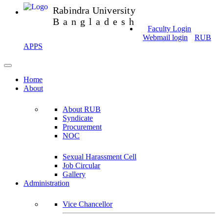
Rabindra University
Bangladesh
Faculty Login
Webmail login
RUB
APPS
Home
About
About RUB
Syndicate
Procurement
NOC
Sexual Harassment Cell
Job Circular
Gallery
Administration
Vice Chancellor