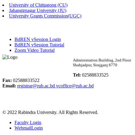
University of Chittagong (CU)
Published: 02:13pm, 7th May, 2026
Jahangirnagar University (JU)
University Grants Commission(UGC)
ম্যানেজমেন্ট বিভাগ ভর্তি বিজ্ঞপ্তি (২০২৩-২৪ শিক্ষাবর্ষ)
Published: 02:11pm, 7th May, 2026
BdREN vSession Login
ভর্তি বিজ্ঞপ্তি সমাজবিজ্ঞান বিভাগ (১ম বর্ষ ২য় সেমি.)
BdREN vSession Tutorial
Zoom Video Tutorial
Published: 02:07pm, 7th May, 2026
Rabindra University
Administration Building, 2nd Floor
Shahjadpur, Sirajganj 6770
ফরম পূরণ বিজ্ঞপ্তি, সমাজবিজ্ঞান বিভাগ (শিক্ষাবর্ষ: ২০২৩-২৪)
Bangladesh
Tel:
02588833525
Published: 03:09pm, 30th Apr, 2026
Fax:
02588833522
Email:
registrar@rub.ac.bd
vcoffice@rub.ac.bd
ছাত্রী হল (অস্থায়ী)-এ সিট বরাদ্দ সংক্রান্ত অফিস বিজ্ঞপ্তি
Published: 03:07pm, 30th Apr, 2026
© 2022 Rabindra University. All Rights Reserved.
ভর্তি বিজ্ঞপ্তি, সমাজবিজ্ঞান বিভাগ (শিক্ষাবর্ষ: 2023-24)
Faculty Login
Published: 03:05pm, 30th Apr, 2026
WebmailLogin