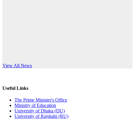
Published: 10:58pm, 19th May, 2026
anniversary
অফিস বিজ্ঞপ্তি (অস্থায়ী ছাত্রী হল)
Read More
Published: 03:48pm, 19th May, 2026
অফিস বিজ্ঞপ্তি ছুটি
Published: 03:46pm, 19th May, 2026
নিয়োগ পরীক্ষা স্থগিত বিজ্ঞপ্তি
s World Teachers’ Day
View All News
Published: 03:45pm, 17th May, 2026
অফিস বিজ্ঞপ্তি (ছাত্রী হল)
Useful Links
Published: 02:58pm, 14th May, 2026
The Prime Minister's Office
Ministry of Education
ভর্তি বিজ্ঞপ্তি (সংগীত বিভাগ)
University of Dhaka (DU)
University of Rajshahi (RU)
Published: 02:15pm, 7th May, 2026
ভর্তি বিজ্ঞপ্তি সমাজবিজ্ঞান বিভাগ ( ৩য় বর্ষ ১ম সেমি.)