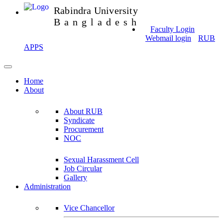
Rabindra University
Bangladesh
Faculty Login
Webmail login
RUB
APPS
Home
About
About RUB
Syndicate
Procurement
NOC
Sexual Harassment Cell
Job Circular
Gallery
Administration
Vice Chancellor