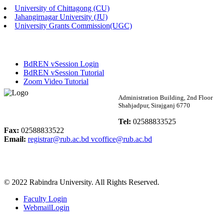
University of Chittagong (CU)
Published: 02:13pm, 7th May, 2026
Jahangirnagar University (JU)
University Grants Commission(UGC)
ম্যানেজমেন্ট বিভাগ ভর্তি বিজ্ঞপ্তি (২০২৩-২৪ শিক্ষাবর্ষ)
Published: 02:11pm, 7th May, 2026
BdREN vSession Login
ভর্তি বিজ্ঞপ্তি সমাজবিজ্ঞান বিভাগ (১ম বর্ষ ২য় সেমি.)
BdREN vSession Tutorial
Zoom Video Tutorial
Published: 02:07pm, 7th May, 2026
Rabindra University
Administration Building, 2nd Floor
Shahjadpur, Sirajganj 6770
ফরম পূরণ বিজ্ঞপ্তি, সমাজবিজ্ঞান বিভাগ (শিক্ষাবর্ষ: ২০২৩-২৪)
Bangladesh
Tel:
02588833525
Published: 03:09pm, 30th Apr, 2026
Fax:
02588833522
Email:
registrar@rub.ac.bd
vcoffice@rub.ac.bd
ছাত্রী হল (অস্থায়ী)-এ সিট বরাদ্দ সংক্রান্ত অফিস বিজ্ঞপ্তি
Published: 03:07pm, 30th Apr, 2026
© 2022 Rabindra University. All Rights Reserved.
ভর্তি বিজ্ঞপ্তি, সমাজবিজ্ঞান বিভাগ (শিক্ষাবর্ষ: 2023-24)
Faculty Login
Published: 03:05pm, 30th Apr, 2026
WebmailLogin