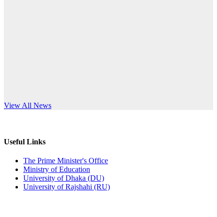
Published: 12:35pm, 7th Jul, 2026
anniversary
ভর্তি বিজ্ঞপ্তি
Read More
Published: 03:44pm, 5th Jul, 2026
নিয়োগ পরীক্ষা স্থগিত (বাবুর্চি)
Published: 07:04pm, 8th Jun, 2026
নিয়োগ পরীক্ষা স্থগিত বিজ্ঞপ্তি
s World Teachers’ Day
View All News
Published: 12:24pm, 8th Jun, 2026
দরপত্র বিজ্ঞপ্তি (ছাত্রী হলের বৈদ্যুতিক সরঞ্জামাদি)
Useful Links
Published: 04:24pm, 21st May, 2026
The Prime Minister's Office
Ministry of Education
প্রচারিত অসত্য ও বিভ্রান্তিকার সংবাদের প্রতিবাদ
University of Dhaka (DU)
University of Rajshahi (RU)
Published: 10:58pm, 19th May, 2026
অফিস বিজ্ঞপ্তি (অস্থায়ী ছাত্রী হল)