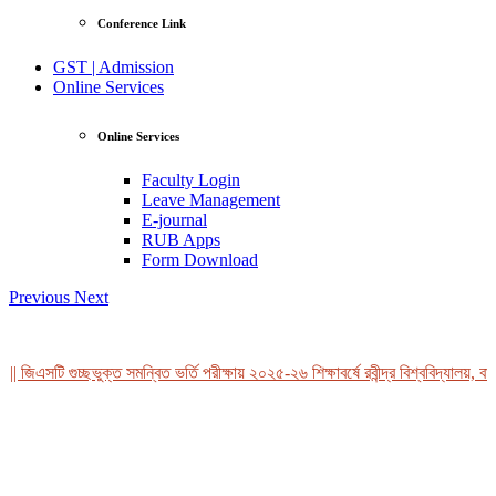
Conference Link
GST | Admission
Online Services
Online Services
Faculty Login
Leave Management
E-journal
RUB Apps
Form Download
Previous
Next
| জিএসটি গুচ্ছভুক্ত সমন্বিত ভর্তি পরীক্ষায় ২০২৫-২৬ শিক্ষাবর্ষে রবীন্দ্র বিশ্ববিদ্যালয়, বা
View Profile
Professor Tahmina Akhtar