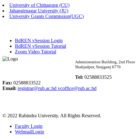
University of Chittagong (CU)
Published: 03:48pm, 19th May, 2026
Jahangirnagar University (JU)
University Grants Commission(UGC)
অফিস বিজ্ঞপ্তি ছুটি
Published: 03:46pm, 19th May, 2026
BdREN vSession Login
নিয়োগ পরীক্ষা স্থগিত বিজ্ঞপ্তি
BdREN vSession Tutorial
Zoom Video Tutorial
Published: 03:45pm, 17th May, 2026
Rabindra University
Administration Building, 2nd Floor
Shahjadpur, Sirajganj 6770
অফিস বিজ্ঞপ্তি (ছাত্রী হল)
Bangladesh
Tel:
02588833525
Published: 02:58pm, 14th May, 2026
Fax:
02588833522
Email:
registrar@rub.ac.bd
vcoffice@rub.ac.bd
ভর্তি বিজ্ঞপ্তি (সংগীত বিভাগ)
Published: 02:15pm, 7th May, 2026
© 2022 Rabindra University. All Rights Reserved.
ভর্তি বিজ্ঞপ্তি সমাজবিজ্ঞান বিভাগ ( ৩য় বর্ষ ১ম সেমি.)
Faculty Login
Published: 02:13pm, 7th May, 2026
WebmailLogin