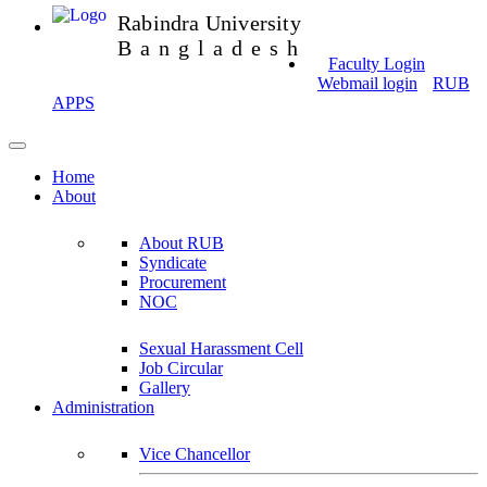
Rabindra University
Bangladesh
Faculty Login
Webmail login
RUB
APPS
Home
About
About RUB
Syndicate
Procurement
NOC
Sexual Harassment Cell
Job Circular
Gallery
Administration
Vice Chancellor