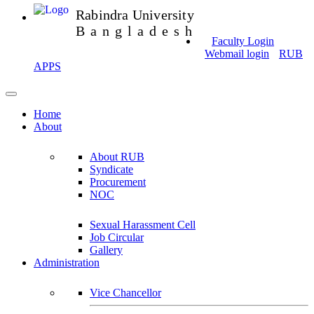
Rabindra University
Bangladesh
Faculty Login
Webmail login
RUB
APPS
Home
About
About RUB
Syndicate
Procurement
NOC
Sexual Harassment Cell
Job Circular
Gallery
Administration
Vice Chancellor