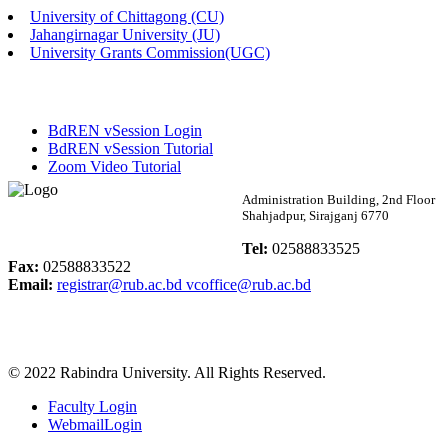
University of Chittagong (CU)
Published: 02:58pm, 14th May, 2026
Jahangirnagar University (JU)
University Grants Commission(UGC)
ভর্তি বিজ্ঞপ্তি (সংগীত বিভাগ)
Published: 02:15pm, 7th May, 2026
BdREN vSession Login
ভর্তি বিজ্ঞপ্তি সমাজবিজ্ঞান বিভাগ ( ৩য় বর্ষ ১ম সেমি.)
BdREN vSession Tutorial
Zoom Video Tutorial
Published: 02:13pm, 7th May, 2026
Rabindra University
Administration Building, 2nd Floor
Shahjadpur, Sirajganj 6770
ম্যানেজমেন্ট বিভাগ ভর্তি বিজ্ঞপ্তি (২০২৩-২৪ শিক্ষাবর্ষ)
Bangladesh
Tel:
02588833525
Published: 02:11pm, 7th May, 2026
Fax:
02588833522
Email:
registrar@rub.ac.bd
vcoffice@rub.ac.bd
ভর্তি বিজ্ঞপ্তি সমাজবিজ্ঞান বিভাগ (১ম বর্ষ ২য় সেমি.)
Published: 02:07pm, 7th May, 2026
© 2022 Rabindra University. All Rights Reserved.
ফরম পূরণ বিজ্ঞপ্তি, সমাজবিজ্ঞান বিভাগ (শিক্ষাবর্ষ: ২০২৩-২৪)
Faculty Login
Published: 03:09pm, 30th Apr, 2026
WebmailLogin