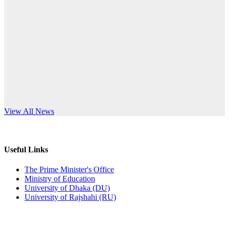
Published: 12:24pm, 8th Jun, 2026
anniversary
দরপত্র বিজ্ঞপ্তি (ছাত্রী হলের বৈদ্যুতিক সরঞ্জামাদি)
Read More
Published: 04:24pm, 21st May, 2026
প্রচারিত অসত্য ও বিভ্রান্তিকার সংবাদের প্রতিবাদ
Published: 10:58pm, 19th May, 2026
অফিস বিজ্ঞপ্তি (অস্থায়ী ছাত্রী হল)
s World Teachers’ Day
View All News
Published: 03:48pm, 19th May, 2026
অফিস বিজ্ঞপ্তি ছুটি
Useful Links
Published: 03:46pm, 19th May, 2026
The Prime Minister's Office
Ministry of Education
নিয়োগ পরীক্ষা স্থগিত বিজ্ঞপ্তি
University of Dhaka (DU)
University of Rajshahi (RU)
Published: 03:45pm, 17th May, 2026
অফিস বিজ্ঞপ্তি (ছাত্রী হল)