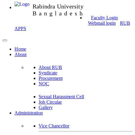
Rabindra University
Bangladesh
Faculty Login
Webmail login
RUB
APPS
Home
About
About RUB
Syndicate
Procurement
NOC
Sexual Harassment Cell
Job Circular
Gallery
Administration
Vice Chancellor