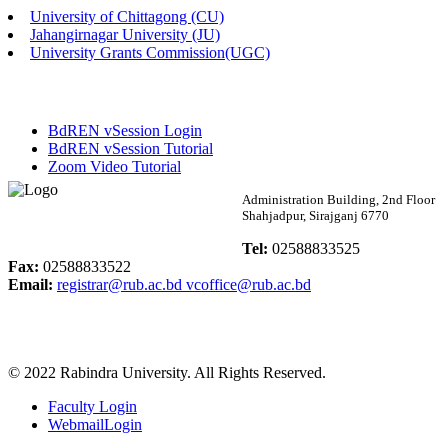
University of Chittagong (CU)
Published: 02:13pm, 7th May, 2026
Jahangirnagar University (JU)
University Grants Commission(UGC)
ম্যানেজমেন্ট বিভাগ ভর্তি বিজ্ঞপ্তি (২০২৩-২৪ শিক্ষাবর্ষ)
Published: 02:11pm, 7th May, 2026
BdREN vSession Login
ভর্তি বিজ্ঞপ্তি সমাজবিজ্ঞান বিভাগ (১ম বর্ষ ২য় সেমি.)
BdREN vSession Tutorial
Zoom Video Tutorial
Published: 02:07pm, 7th May, 2026
Rabindra University
Administration Building, 2nd Floor
Shahjadpur, Sirajganj 6770
ফরম পূরণ বিজ্ঞপ্তি, সমাজবিজ্ঞান বিভাগ (শিক্ষাবর্ষ: ২০২৩-২৪)
Bangladesh
Tel:
02588833525
Published: 03:09pm, 30th Apr, 2026
Fax:
02588833522
Email:
registrar@rub.ac.bd
vcoffice@rub.ac.bd
ছাত্রী হল (অস্থায়ী)-এ সিট বরাদ্দ সংক্রান্ত অফিস বিজ্ঞপ্তি
Published: 03:07pm, 30th Apr, 2026
© 2022 Rabindra University. All Rights Reserved.
ভর্তি বিজ্ঞপ্তি, সমাজবিজ্ঞান বিভাগ (শিক্ষাবর্ষ: 2023-24)
Faculty Login
Published: 03:05pm, 30th Apr, 2026
WebmailLogin