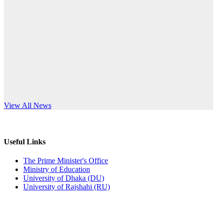
Published: 10:58pm, 19th May, 2026
anniversary
অফিস বিজ্ঞপ্তি (অস্থায়ী ছাত্রী হল)
Read More
Published: 03:48pm, 19th May, 2026
অফিস বিজ্ঞপ্তি ছুটি
Published: 03:46pm, 19th May, 2026
নিয়োগ পরীক্ষা স্থগিত বিজ্ঞপ্তি
s World Teachers’ Day
View All News
Published: 03:45pm, 17th May, 2026
অফিস বিজ্ঞপ্তি (ছাত্রী হল)
Useful Links
Published: 02:58pm, 14th May, 2026
The Prime Minister's Office
Ministry of Education
ভর্তি বিজ্ঞপ্তি (সংগীত বিভাগ)
University of Dhaka (DU)
University of Rajshahi (RU)
Published: 02:15pm, 7th May, 2026
ভর্তি বিজ্ঞপ্তি সমাজবিজ্ঞান বিভাগ ( ৩য় বর্ষ ১ম সেমি.)