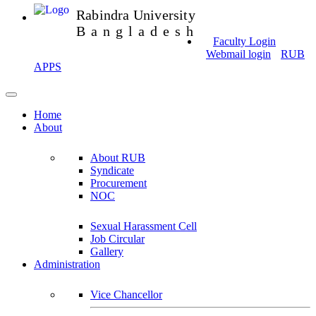
Rabindra University
Bangladesh
Faculty Login
Webmail login
RUB
APPS
Home
About
About RUB
Syndicate
Procurement
NOC
Sexual Harassment Cell
Job Circular
Gallery
Administration
Vice Chancellor