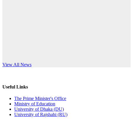
Published: 03:44pm, 5th Jul, 2026
anniversary
নিয়োগ পরীক্ষা স্থগিত (বাবুর্চি)
Read More
Published: 07:04pm, 8th Jun, 2026
নিয়োগ পরীক্ষা স্থগিত বিজ্ঞপ্তি
Published: 12:24pm, 8th Jun, 2026
দরপত্র বিজ্ঞপ্তি (ছাত্রী হলের বৈদ্যুতিক সরঞ্জামাদি)
s World Teachers’ Day
View All News
Published: 04:24pm, 21st May, 2026
প্রচারিত অসত্য ও বিভ্রান্তিকার সংবাদের প্রতিবাদ
Useful Links
Published: 10:58pm, 19th May, 2026
The Prime Minister's Office
Ministry of Education
অফিস বিজ্ঞপ্তি (অস্থায়ী ছাত্রী হল)
University of Dhaka (DU)
University of Rajshahi (RU)
Published: 03:48pm, 19th May, 2026
অফিস বিজ্ঞপ্তি ছুটি