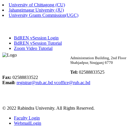
University of Chittagong (CU)
Published: 03:46pm, 19th May, 2026
Jahangirnagar University (JU)
University Grants Commission(UGC)
নিয়োগ পরীক্ষা স্থগিত বিজ্ঞপ্তি
Published: 03:45pm, 17th May, 2026
BdREN vSession Login
অফিস বিজ্ঞপ্তি (ছাত্রী হল)
BdREN vSession Tutorial
Zoom Video Tutorial
Published: 02:58pm, 14th May, 2026
Rabindra University
Administration Building, 2nd Floor
Shahjadpur, Sirajganj 6770
ভর্তি বিজ্ঞপ্তি (সংগীত বিভাগ)
Bangladesh
Tel:
02588833525
Published: 02:15pm, 7th May, 2026
Fax:
02588833522
Email:
registrar@rub.ac.bd
vcoffice@rub.ac.bd
ভর্তি বিজ্ঞপ্তি সমাজবিজ্ঞান বিভাগ ( ৩য় বর্ষ ১ম সেমি.)
Published: 02:13pm, 7th May, 2026
© 2022 Rabindra University. All Rights Reserved.
ম্যানেজমেন্ট বিভাগ ভর্তি বিজ্ঞপ্তি (২০২৩-২৪ শিক্ষাবর্ষ)
Faculty Login
Published: 02:11pm, 7th May, 2026
WebmailLogin